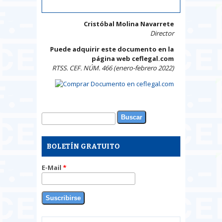
Cristóbal Molina Navarrete
Director
Puede adquirir este documento en la
página web ceflegal.com
RTSS. CEF. NÚM. 466 (enero-febrero 2022)
Buscar
Formulario de búsqueda
BOLETÍN GRATUITO
E-Mail
*