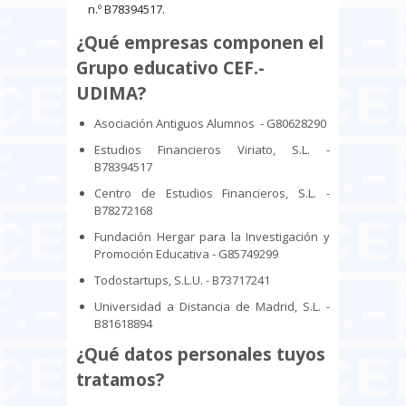
n.º B78394517.
¿Qué empresas componen el
Grupo educativo CEF.-
UDIMA?
Asociación Antiguos Alumnos - G80628290
Estudios Financieros Viriato, S.L. -
B78394517
Centro de Estudios Financieros, S.L. -
B78272168
Fundación Hergar para la Investigación y
Promoción Educativa - G85749299
Todostartups, S.L.U. - B73717241
Universidad a Distancia de Madrid, S.L. -
B81618894
¿Qué datos personales tuyos
tratamos?