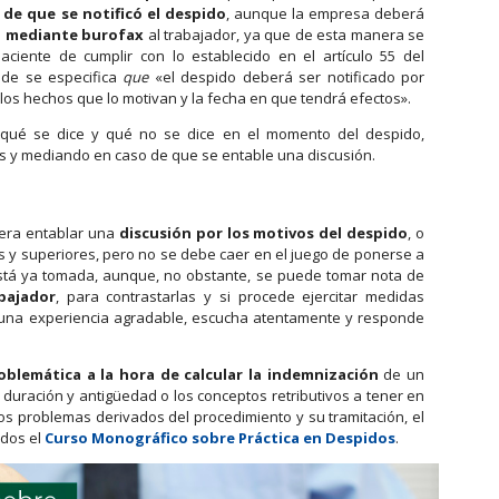
de que se notificó el despido
, aunque la empresa deberá
o mediante burofax
al trabajador, ya que de esta manera se
ciente de cumplir con lo establecido en el artículo 55 del
nde se especifica
que
«el despido deberá ser notificado por
r los hechos que lo motivan y la fecha en que tendrá efectos».
 qué se dice y qué no se dice en el momento del despido,
s y mediando en caso de que se entable una discusión.
era entablar una
discusión por los motivos del despido
, o
s y superiores, pero no se debe caer en el juego de ponerse a
está ya tomada, aunque, no obstante, se puede tomar nota de
bajador
, para contrastarlas y si procede ejercitar medidas
s una experiencia agradable, escucha atentamente y responde
oblemática a la hora de calcular la indemnización
de un
u duración y antigüedad o los conceptos retributivos a tener en
 los problemas derivados del procedimiento y su tramitación, el
ados el
Curso Monográfico sobre Práctica en Despidos
.