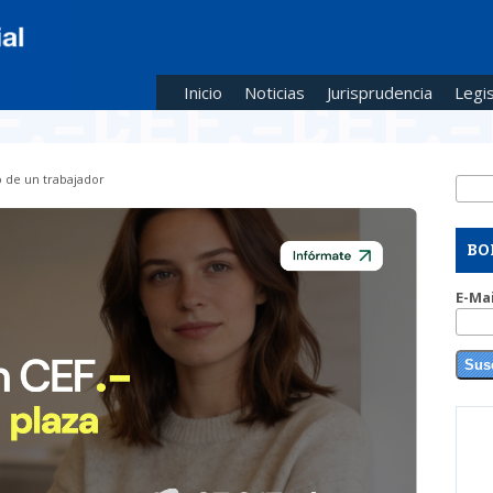
Inicio
Noticias
Jurisprudencia
Legis
o de un trabajador
Busc
Fo
BO
E-Ma