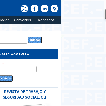
lación
Convenios
Calendarios
ar
rmulario de búsqueda
LETÍN GRATUITO
il
*
REVISTA DE TRABAJO Y
SEGURIDAD SOCIAL. CEF