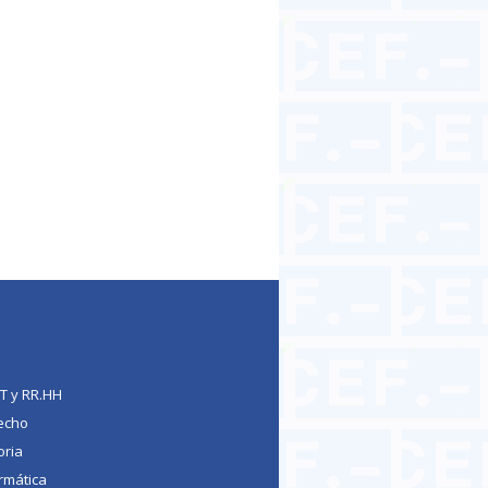
TT y RR.HH
echo
oria
rmática