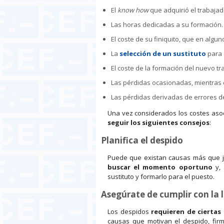
El
know how
que adquirió el trabajad
Las horas dedicadas a su formación.
El coste de su finiquito, que en algun
La
selección de un sustituto
para 
El coste de la formación del nuevo tr
Las pérdidas ocasionadas, mientras e
Las pérdidas derivadas de errores d
Una vez considerados los costes aso
seguir los siguientes consejos
:
Planifica el despido
Puede que existan causas más que ju
buscar el momento oportuno
y, 
sustituto y formarlo para el puesto.
Asegúrate de cumplir con la 
Los despidos
requieren de ciertas
causas que motivan el despido, firma