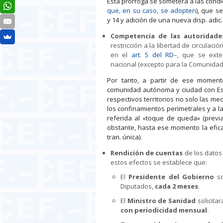
Esta prórroga se someterá a las condi
que, en su caso, se adopten
), que s
y 14 y adición de una nueva disp. adic.
Competencia de las autoridade
restricción a la libertad de circulac
en el
art. 5 del RD
–, que se ext
nacional (excepto para la Comunida
Por tanto, a partir de ese moment
comunidad autónoma y ciudad con Est
respectivos territorios no solo las med
los confinamientos perimetrales y a la
referida al «toque de queda» (previ
obstante, hasta ese momento la eficac
tran. única).
Rendición de cuentas
de los datos
estos efectos se establece que:
El
Presidente del Gobierno
so
Diputados,
cada 2 meses
.
El
Ministro de Sanidad
solicita
con periodicidad mensual
.