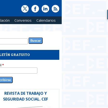
lación
Convenios
Calendarios
ar
rmulario de búsqueda
LETÍN GRATUITO
il
*
REVISTA DE TRABAJO Y
SEGURIDAD SOCIAL. CEF