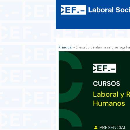
Principal
» El estado de alarma se prorroga ha
Usted está aquí