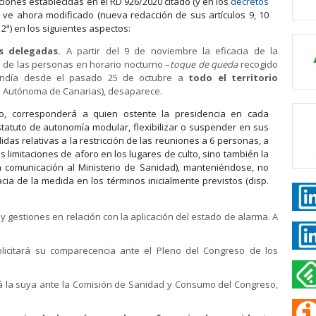
ciones establecidas en el RD 926/2020 citado (y en los
decretos
e ve ahora modificado (nueva redacción de sus artículos 9, 10
 2ª) en los siguientes aspectos:
s delegadas.
A partir del 9 de noviembre la eficacia de la
ión de las personas en horario nocturno –
toque de queda
recogido
endía desde el pasado 25 de octubre a
todo el territorio
d Autónoma de Canarias), desaparece.
o, corresponderá a quien ostente la presidencia en cada
atuto de autonomía modular, flexibilizar o suspender en sus
idas relativas a la restricción de las reuniones a 6 personas, a
s limitaciones de aforo en los lugares de culto, sino también la
a comunicación al Ministerio de Sanidad), manteniéndose, no
ia de la medida en los términos inicialmente previstos (disp.
 y gestiones en relación con la aplicación del estado de alarma. A
licitará su comparecencia ante el Pleno del Congreso de los
rá la suya ante la Comisión de Sanidad y Consumo del Congreso,