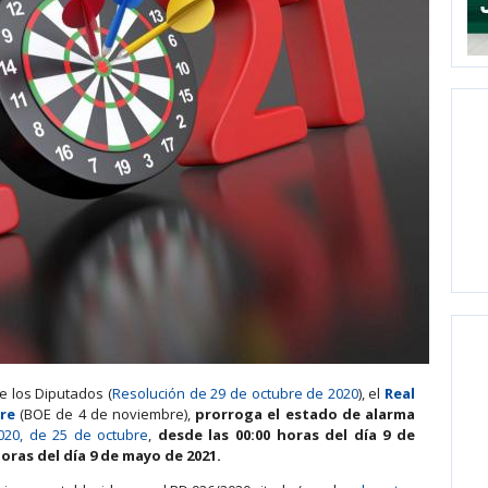
e los Diputados (
Resolución de 29 de octubre de 2020
), el
Real
re
(BOE de 4 de noviembre),
prorroga el estado de alarma
020, de 25 de octubre
,
desde las 00:00 horas del día 9 de
oras del día 9 de mayo de 2021.