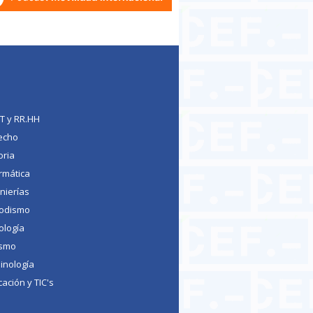
TT y RR.HH
echo
oria
rmática
nierías
iodismo
ología
ismo
inología
ación y TIC's