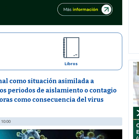
Libros
al como situación asimilada a
los periodos de aislamiento o contagio
doras como consecuencia del virus
 10:00