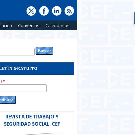
lación
Convenios
Calendarios
ar
rmulario de búsqueda
LETÍN GRATUITO
il
*
REVISTA DE TRABAJO Y
SEGURIDAD SOCIAL. CEF