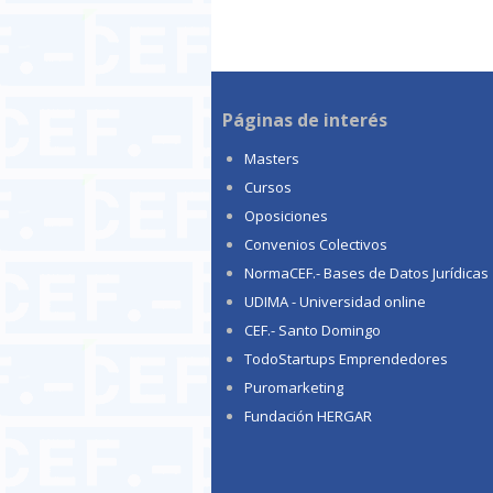
Páginas de interés
Masters
Cursos
Oposiciones
Convenios Colectivos
NormaCEF.- Bases de Datos Jurídicas
UDIMA - Universidad online
CEF.- Santo Domingo
TodoStartups Emprendedores
Puromarketing
Fundación HERGAR