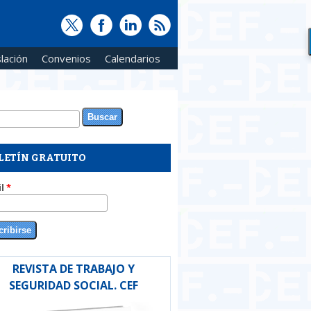
lación
Convenios
Calendarios
ar
rmulario de búsqueda
LETÍN GRATUITO
il
*
REVISTA DE TRABAJO Y
SEGURIDAD SOCIAL. CEF