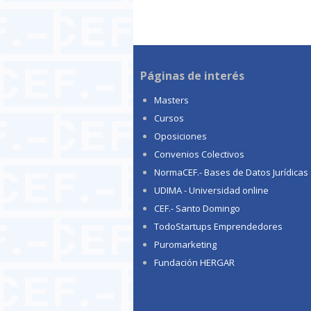
Páginas de interés
Masters
Cursos
Oposiciones
Convenios Colectivos
NormaCEF.- Bases de Datos Jurídicas
UDIMA - Universidad online
CEF.- Santo Domingo
TodoStartups Emprendedores
Puromarketing
Fundación HERGAR