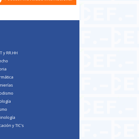
TT y RR.HH
echo
oria
rmática
nierías
iodismo
ología
ismo
inología
ación y TIC's