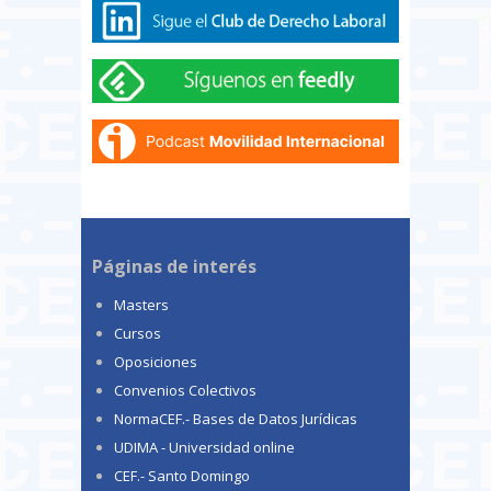
Páginas de interés
Masters
Cursos
Oposiciones
Convenios Colectivos
NormaCEF.- Bases de Datos Jurídicas
UDIMA - Universidad online
CEF.- Santo Domingo