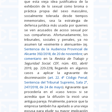
que esta vieja idea justificativa de la
exhibición de lo sexual como broma o
práctica propia del sexo masculino,
socialmente tolerada desde tiempos
inmemoriales, sea la estrategia de
defensa jurídica más usada por quienes
se ven acusados de acoso sexual por
sus compañeras. Afortunadamente, los
tribunales, sociales y penales, ya no
asumen tal «eximente o atenuante» (ej.
Sentencia de la Audiencia Provincial de
Alicante 392/2018, de 20 de noviembre
; un
comentario
en la
Revista de Trabajo y
Seguridad Social. CEF
, núm. 433, abril/
2019, pp. 220-229), llegando en algunos
casos a aplicar la agravante de
discriminación (
art. 22. 4ª Código Penal
;
Sentencia del Tribunal Supremo, Sala 2ª,
247/2018, de 24 de mayo
). Agravante que
procedería en el «caso Iveco» si se
acredita que la difusión la inició una
antigua pareja. Finalmente, parece que la
empresa también ha apelado a una vieja
excusa para eludir su mayor implicación