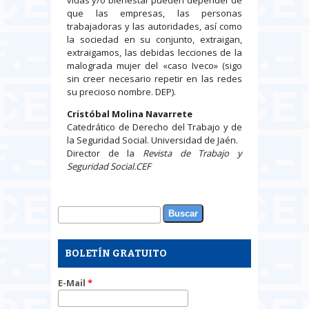
vidas y/o bienestar pueden depender de
que las empresas, las personas
trabajadoras y las autoridades, así como
la sociedad en su conjunto, extraigan,
extraigamos, las debidas lecciones de la
malograda mujer del «caso Iveco» (sigo
sin creer necesario repetir en las redes
su precioso nombre. DEP).
Cristóbal Molina Navarrete
Catedrático de Derecho del Trabajo y de
la Seguridad Social. Universidad de Jaén.
Director de la
Revista de Trabajo y
Seguridad Social.CEF
Buscar
Formulario de búsqueda
BOLETÍN GRATUITO
E-Mail
*