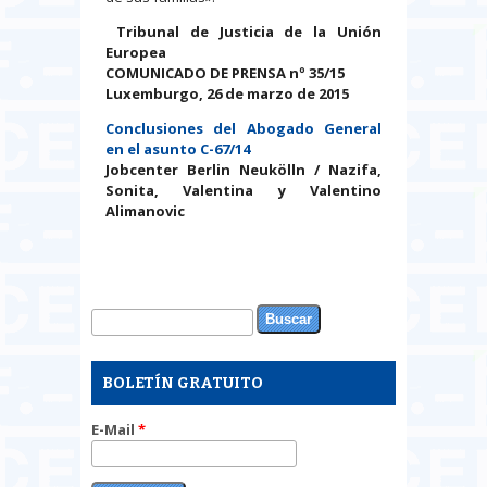
Tribunal de Justicia de la Unión
Europea
COMUNICADO DE PRENSA nº 35/15
Luxemburgo, 26 de marzo de 2015
Conclusiones del Abogado General
en el asunto C-67/14
Jobcenter Berlin Neukölln / Nazifa,
Sonita, Valentina y Valentino
Alimanovic
Buscar
Formulario de búsqueda
BOLETÍN GRATUITO
E-Mail
*