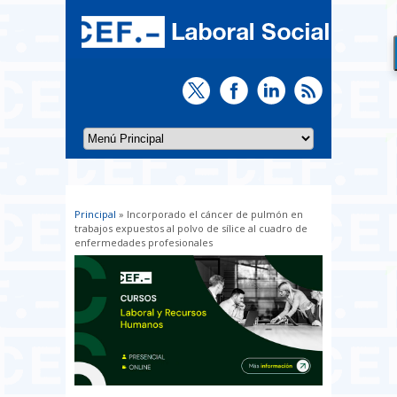
Principal
» Incorporado el cáncer de pulmón en
Usted está aquí
trabajos expuestos al polvo de sílice al cuadro de
enfermedades profesionales