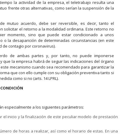
empo la actividad de la empresa, el teletrabajo resulta una
uo frente otras alternativas, como serían la suspensión de la
e mutuo acuerdo, debe ser reversible, es decir, tanto el
solicitar el retorno a la modalidad ordinaria. Este retorno no
uier momento, sino que puede estar condicionado a unos
o o la desaparición de determinadas circunstancias (en este
d de contagio por coronavirus).
uerdo de ambas partes y, por tanto, no puede imponerse
 y que la empresa habrá de seguir las indicaciones del órgano
á este mecanismo cuando sea recomendado para garantizar la
forma que con ello cumple con su obligación preventiva tanto si
edida como si no (arts. 14 LPRL).
O CONDICIÓN
án especialmente a los siguientes parámetros:
 el inicio y la finalización de este peculiar modelo de prestación
úmero de horas a realizar, así como el horario de estas. En una