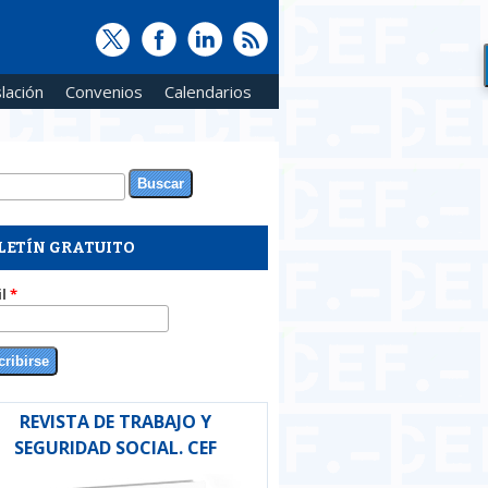
lación
Convenios
Calendarios
ar
rmulario de búsqueda
LETÍN GRATUITO
il
*
REVISTA DE TRABAJO Y
SEGURIDAD SOCIAL. CEF