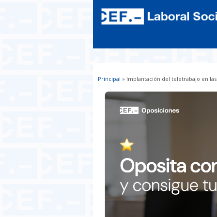
Principal
» Implantación del teletrabajo en l
Usted está aquí