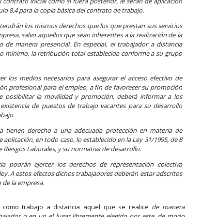
 contrato inicial como si fuera posterior, le serán de aplicación
ulo 8.4 para la copia básica del contrato de trabajo.
a tendrán los mismos derechos que los que prestan sus servicios
mpresa, salvo aquellos que sean inherentes a la realización de la
 de manera presencial. En especial, el trabajador a distancia
o mínimo, la retribución total establecida conforme a su grupo
er los medios necesarios para asegurar el acceso efectivo de
ión profesional para el empleo, a fin de favorecer su promoción
e posibilitar la movilidad y promoción, deberá informar a los
 existencia de puestos de trabajo vacantes para su desarrollo
abajo.
cia tienen derecho a una adecuada protección en materia de
 aplicación, en todo caso, lo establecido en la Ley 31/1995, de 8
 Riesgos Laborales, y su normativa de desarrollo.
cia podrán ejercer los derechos de representación colectiva
ley. A estos efectos dichos trabajadores deberán estar adscritos
o de la empresa.
 como trabajo a distancia aquel que se realice
de manera
bajador o en un el lugar libremente elegido por este, de modo