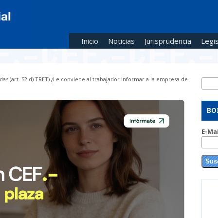
Inicio
Noticias
Jurisprudencia
Legis
adas (art. 52 d) TRET) ¿Le conviene al trabajador informar a la empresa de
Busc
Fo
BO
E-Ma