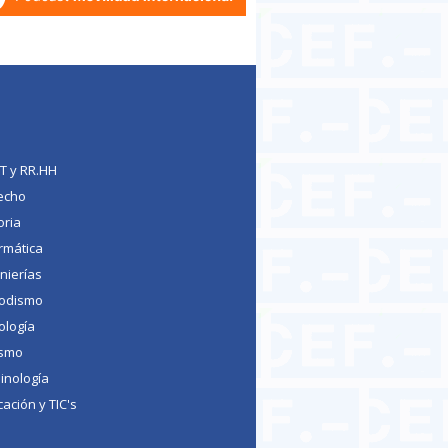
TT y RR.HH
echo
oria
rmática
nierías
iodismo
ología
ismo
inología
ación y TIC's