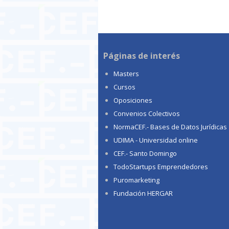
Páginas de interés
Masters
Cursos
Oposiciones
Convenios Colectivos
NormaCEF.- Bases de Datos Jurídicas
UDIMA - Universidad online
CEF.- Santo Domingo
TodoStartups Emprendedores
Puromarketing
Fundación HERGAR