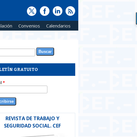
lación
Convenios
Calendarios
ar
rmulario de búsqueda
LETÍN GRATUITO
il
*
REVISTA DE TRABAJO Y
SEGURIDAD SOCIAL. CEF