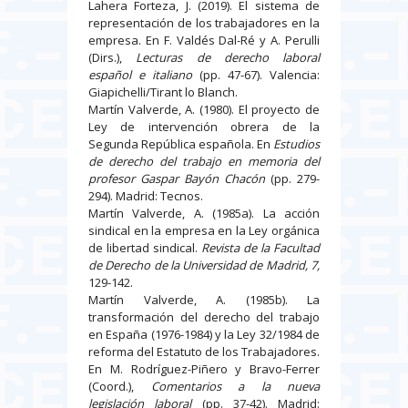
Lahera Forteza, J. (2019). El sistema de
representación de los trabajadores en la
empresa. En F. Valdés Dal-Ré y A. Perulli
(Dirs.),
Lecturas de derecho laboral
español e italiano
(pp. 47-67). Valencia:
Giapichelli/Tirant lo Blanch.
Martín Valverde, A. (1980). El proyecto de
Ley de intervención obrera de la
Segunda República española. En
Estudios
de derecho del trabajo en memoria del
profesor Gaspar Bayón Chacón
(pp. 279-
294). Madrid: Tecnos.
Martín Valverde, A. (1985a). La acción
sindical en la empresa en la Ley orgánica
de libertad sindical.
Revista de la Facultad
de Derecho de la Universidad de Madrid, 7,
129-142.
Martín Valverde, A. (1985b). La
transformación del derecho del trabajo
en España (1976-1984) y la Ley 32/1984 de
reforma del Estatuto de los Trabajadores.
En M. Rodríguez-Piñero y Bravo-Ferrer
(Coord.),
Comentarios a la nueva
legislación laboral
(pp. 37-42). Madrid: