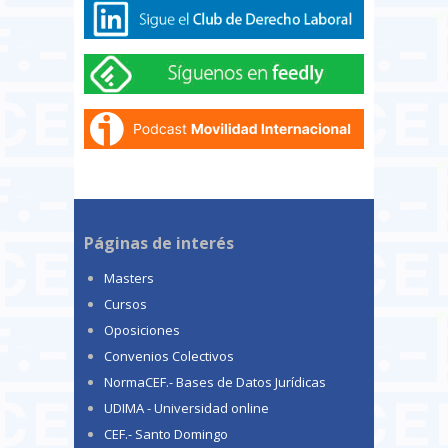
Páginas de interés
Masters
Cursos
Oposiciones
Convenios Colectivos
NormaCEF.- Bases de Datos Jurídicas
UDIMA - Universidad online
CEF.- Santo Domingo