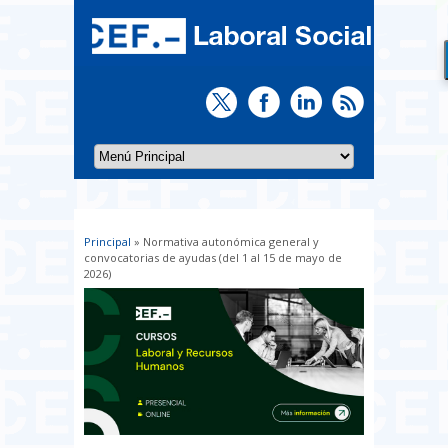
Principal
» Normativa autonómica general y
Usted está aquí
convocatorias de ayudas (del 1 al 15 de mayo de
2026)