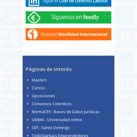
Páginas de interés
Masters
Cursos
Oposiciones
Convenios Colectivos
NormaCEF.- Bases de Datos Jurídicas
UDIMA - Universidad online
CEF.- Santo Domingo
TodoStartups Emprendedores