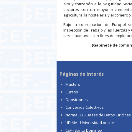
alta y cotización a la Seguridad Soc
sectores con un mayor incremento 
agricultura, la hostelería y el comercio.
Bajo la coordinación de Europol se
Inspección de Trabajo y las Fuerzas y
seres humanos con fines de explotaci
(Gabinete de comunic
Páginas de interés
Masters
Cursos
Oposiciones
Convenios Colectivos
NormaCEF.- Bases de Datos Jurídicas
UDIMA - Universidad online
CEF.- Santo Domingo