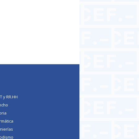
TT y RR.HH
echo
oria
rmática
nierías
iodismo