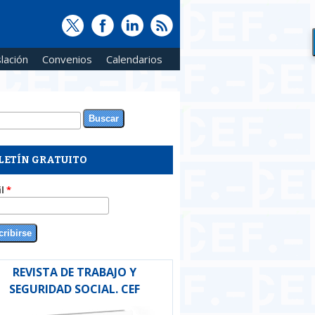
lación
Convenios
Calendarios
ar
rmulario de búsqueda
LETÍN GRATUITO
il
*
REVISTA DE TRABAJO Y
SEGURIDAD SOCIAL. CEF