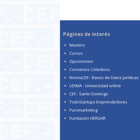
Páginas de interés
Masters
Cursos
Oposiciones
Convenios Colectivos
NormaCEF.- Bases de Datos Jurídicas
UDIMA - Universidad online
CEF.- Santo Domingo
TodoStartups Emprendedores
Puromarketing
Fundación HERGAR