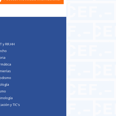
TT y RR.HH
echo
oria
rmática
nierías
iodismo
ología
ismo
inología
ación y TIC's