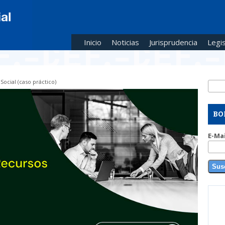
Inicio
Noticias
Jurisprudencia
Legis
ocial (caso práctico)
Busc
Fo
BO
E-Ma