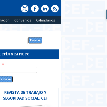
lación
Convenios
Calendarios
ar
rmulario de búsqueda
LETÍN GRATUITO
il
*
REVISTA DE TRABAJO Y
SEGURIDAD SOCIAL. CEF