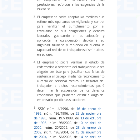
prestaciones recíprocas a las exigencias de la
buena fe.
El empresario podrá adoptar las medidas que
estime más oportunas de vigilancia y control
para verificar el cumplimiento por el
trabajador de sus obligaciones y deberes
laborales, guardando en su adopción y
aplicación la consideración debida a su
dignidad humana y teniendo en cuenta la
capacidad real de los trabajadores disminuidos,
en su caso.
El empresario podrá verificar el estado de
enfermedad o accidente del trabajador que sea
alegado por éste para justificar sus faltas de
asistencia al trabajo, mediante reconocimiento
a cargo de personal médico. La negativa del
trabajador a dichos reconocimientos podrá
determinar la suspensión de los derechos
económicos que pudieran existir a cargo del
empresario por dichas situaciones.
5
SSTC núm. 4/1996, de
16 de enero de
1996
, núm. 186/1996, de
25 de noviembre
de 1996
, núm. 197/1998, de
13 de octubre
de 1998
, núm. 98/2000, de
10 de abril de
2000
, núm. 20/2002, de
28 de enero de
2002
, núm. 196/2004, de
15 de noviembre
de 2004
, núm. 56/2008, de
14 de abril de