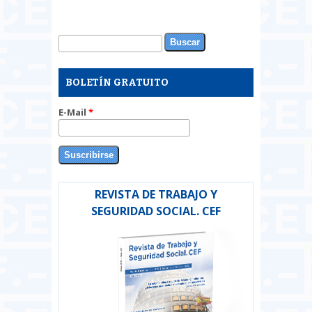
Buscar
Formulario de búsqueda
BOLETÍN GRATUITO
E-Mail
*
REVISTA DE TRABAJO Y
SEGURIDAD SOCIAL. CEF