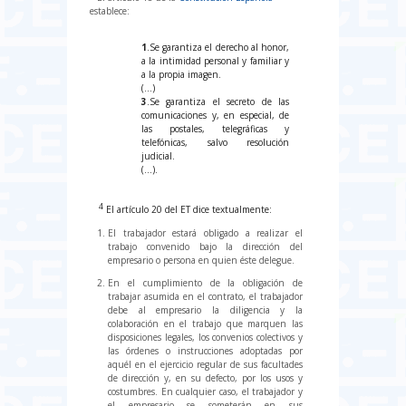
establece:
1
.Se garantiza el derecho al honor,
a la intimidad personal y familiar y
a la propia imagen.
(…)
3
.Se garantiza el secreto de las
comunicaciones y, en especial, de
las postales, telegráficas y
telefónicas, salvo resolución
judicial.
(…).
4
El artículo 20 del ET dice textualmente:
El trabajador estará obligado a realizar el
trabajo convenido bajo la dirección del
empresario o persona en quien éste delegue.
En el cumplimiento de la obligación de
trabajar asumida en el contrato, el trabajador
debe al empresario la diligencia y la
colaboración en el trabajo que marquen las
disposiciones legales, los convenios colectivos y
las órdenes o instrucciones adoptadas por
aquél en el ejercicio regular de sus facultades
de dirección y, en su defecto, por los usos y
costumbres. En cualquier caso, el trabajador y
el empresario se someterán en sus