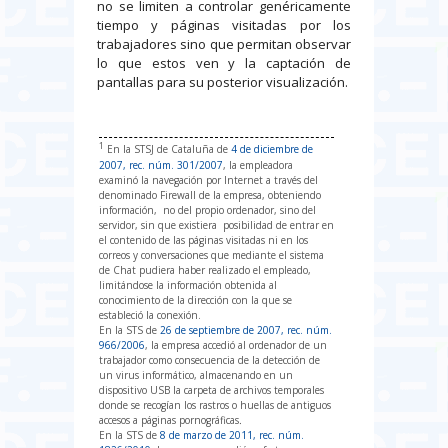
no se limiten a controlar genéricamente
tiempo y páginas visitadas por los
trabajadores sino que permitan observar
lo que estos ven y la captación de
pantallas para su posterior visualización.
1
En la STSJ de Cataluña de
4 de diciembre de
2007, rec. núm. 301/2007
, la empleadora
examinó la navegación por Internet a través del
denominado Firewall de la empresa, obteniendo
información, no del propio ordenador, sino del
servidor, sin que existiera posibilidad de entrar en
el contenido de las páginas visitadas ni en los
correos y conversaciones que mediante el sistema
de Chat pudiera haber realizado el empleado,
limitándose la información obtenida al
conocimiento de la dirección con la que se
estableció la conexión.
En la STS de
26 de septiembre de 2007, rec. núm.
966/2006
, la empresa accedió al ordenador de un
trabajador como consecuencia de la detección de
un virus informático, almacenando en un
dispositivo USB la carpeta de archivos temporales
donde se recogían los rastros o huellas de antiguos
accesos a páginas pornográficas
.
En la STS de
8 de marzo de 2011, rec. núm.