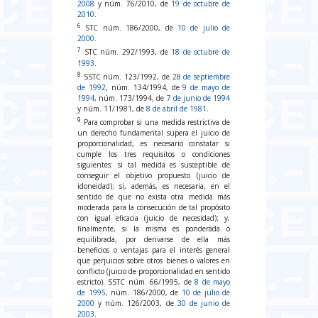
2008
y núm. 76/2010, de
19 de octubre de
2010
.
6
STC núm. 186/2000, de
10 de julio de
2000
.
7
STC núm. 292/1993, de
18 de octubre de
1993
.
8
SSTC núm. 123/1992, de
28 de septiembre
de 1992
, núm. 134/1994, de
9 de mayo de
1994
, núm. 173/1994, de
7 de junio de 1994
y núm. 11/1981, de
8 de abril de 1981
.
9
Para comprobar si una medida restrictiva de
un derecho fundamental supera el juicio de
proporcionalidad, es necesario constatar si
cumple los tres requisitos o condiciones
siguientes: si tal medida es susceptible de
conseguir el objetivo propuesto (juicio de
idoneidad); si, además, es necesaria, en el
sentido de que no exista otra medida más
moderada para la consecución de tal propósito
con igual eficacia (juicio de necesidad); y,
finalmente, si la misma es ponderada ó
equilibrada, por derivarse de ella más
beneficios o ventajas para el interés general
que perjuicios sobre otros bienes o valores en
conflicto (juicio de proporcionalidad en sentido
estricto). SSTC núm. 66/1995, de
8 de mayo
de 1995
, núm. 186/2000, de
10 de julio de
2000
y núm. 126/2003, de
30 de junio de
2003
.