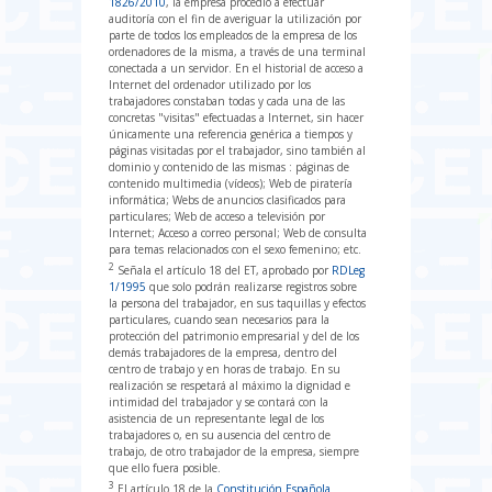
1826/2010
, la empresa procedió a efectuar
auditoría con el fin de averiguar la utilización por
parte de todos los empleados de la empresa de los
ordenadores de la misma, a través de una terminal
conectada a un servidor. En el historial de acceso a
Internet del ordenador utilizado por los
trabajadores constaban todas y cada una de las
concretas "visitas" efectuadas a Internet, sin hacer
únicamente una referencia genérica a tiempos y
páginas visitadas por el trabajador, sino también al
dominio y contenido de las mismas : páginas de
contenido multimedia (vídeos); Web de piratería
informática; Webs de anuncios clasificados para
particulares; Web de acceso a televisión por
Internet; Acceso a correo personal; Web de consulta
para temas relacionados con el sexo femenino; etc.
2
Señala el artículo 18 del ET, aprobado por
RDLeg
1/1995
que solo podrán realizarse registros sobre
la persona del trabajador, en sus taquillas y efectos
particulares, cuando sean necesarios para la
protección del patrimonio empresarial y del de los
demás trabajadores de la empresa, dentro del
centro de trabajo y en horas de trabajo. En su
realización se respetará al máximo la dignidad e
intimidad del trabajador y se contará con la
asistencia de un representante legal de los
trabajadores o, en su ausencia del centro de
trabajo, de otro trabajador de la empresa, siempre
que ello fuera posible.
3
El artículo 18 de la
Constitución Española