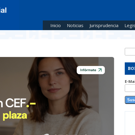
Inicio
Noticias
Jurisprudencia
Legis
Busc
Fo
BO
E-Ma