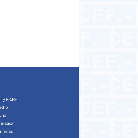
 de larga duración y para trabajadores
TT y RR.HH
echo
oria
rmática
nierías