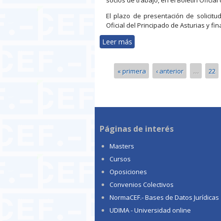
El plazo de presentación de solicitu
Oficial del Principado de Asturias y fin
Leer más
sobre Ayudas y subvencione
autónomos
« primera
‹ anterior
…
22
Páginas
Páginas de interés
Masters
Cursos
Oposiciones
Convenios Colectivos
NormaCEF.- Bases de Datos Jurídicas
UDIMA - Universidad online