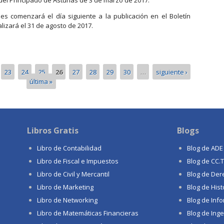
des comenzará el día siguiente a la publicación en el Boletín
alizará el 31 de agosto de 2017.
s para cooperativas y sociedades laborales, personas desempleadas
23
24
25
26
27
28
29
30
…
siguiente ›
última »
Libros Gratis
Blogs
Libro de Contabilidad
Blog de ADE
Libro de Fiscal e Impuestos
Blog de CC.
Libro de Civil y Mercantil
Blog de Der
Libro de Marketing
Blog de Hist
Libro de Networking
Blog de Info
Libro de Matemáticas Financieras
Blog de Inge