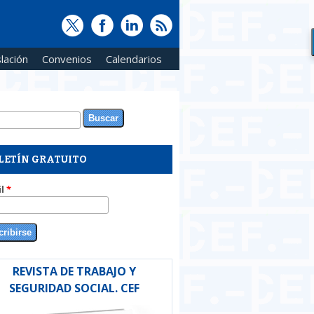
lación
Convenios
Calendarios
ar
rmulario de búsqueda
LETÍN GRATUITO
il
*
REVISTA DE TRABAJO Y
SEGURIDAD SOCIAL. CEF