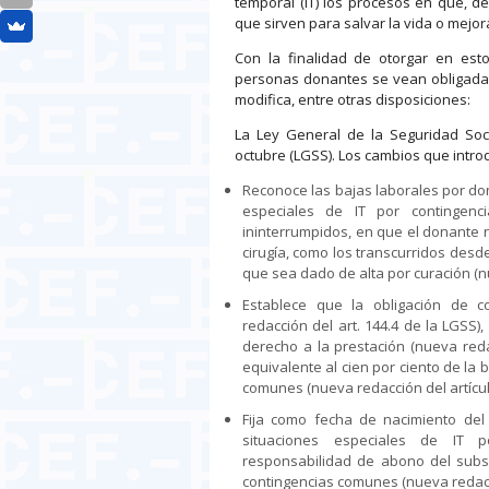
temporal (IT) los procesos en que, de
que sirven para salvar la vida o mejor
Con la finalidad de otorgar en est
personas donantes se vean obligadas
modifica, entre otras disposiciones:
La Ley General de la Seguridad Soci
octubre (LGSS). Los cambios que introd
Reconoce las bajas laborales por do
especiales de IT por contingenc
ininterrumpidos, en que el donante 
cirugía, como los transcurridos desde
que sea dado de alta por curación (nu
Establece que la obligación de c
redacción del art. 144.4 de la LGSS)
derecho a la prestación (nueva reda
equivalente al cien por ciento de la
comunes (nueva redacción del artícul
Fija como fecha de nacimiento del
situaciones especiales de IT p
responsabilidad de abono del subsi
contingencias comunes (nueva redacci