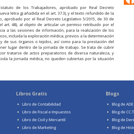
Estatuto de los Trabajadores, aprobado por Real Decreto
ueva letra g) añadida en el art. 37.3), y el texto refundido de la
o, aprobado por el Real Decreto Legislativo 5/2015, de 30 de
 art. 48), al objeto de articular un permiso retribuido por el
cia a las sesiones de información, para la realización de los
cos, incluida la exploración médica, previos a la determinación
y de sus órganos o tejidos, así como para la prestación del
er lugar dentro de la jornada de trabajo. Se trata de cubrir
or tratarse de actos preparatorios de diversa naturaleza, y
oda la jornada médica, no queden cubiertas por la situación
Libros Gratis
Blogs
Libro de Contabilidad
Blog de ADE
Libro de Fiscal e Impuestos
Blog de CC.
Libro de Civil y Mercantil
Blog de Der
Libro de Marketing
Blog de Hist