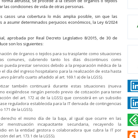
 forma altruista, se procede a la cesión de órganos o tejidos
ar las condiciones de vida de otras personas.
os casos una cobertura lo más amplia posible, sin que las
 a asumir determinados perjuicios económicos, la Ley 6/2024
al, aprobada por Real Decreto Legislativo 8/2015, de 30 de
uce son los siguientes:
nación de órganos o tejidos para su trasplante como situaciones
ias comunes, cubriendo tanto los días discontinuos como
no pueda prestar servicios debido a la preparación médica de la
 el día del ingreso hospitalario para la realización de esta hasta
evo párrafo cuarto añadido al art. 169.1 a) de la LGSS).
otizar también continuará durante estas situaciones (nueva
, no exigiéndose ningún periodo previo de cotización para tener
cción del art. 172 a) de la LGSS) que consistirá en un subsidio
 base reguladora establecida para la IT derivada de contingencias
o 171 de la LGSS).
 derecho el mismo día de la baja, al igual que ocurre en las
or menstruación incapacitante secundaria, recayendo la
dio en la entidad gestora o colaboradora que cubra la IT por
ón del art. 173.1 de la LGSS).