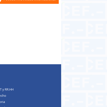
TT y RR.HH
echo
oria