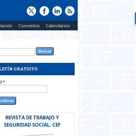
lación
Convenios
Calendarios
ar
rmulario de búsqueda
LETÍN GRATUITO
il
*
REVISTA DE TRABAJO Y
SEGURIDAD SOCIAL. CEF