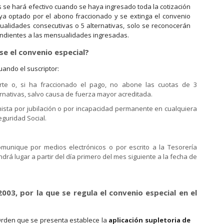
 se hará efectivo cuando se haya ingresado toda la cotización
ya optado por el abono fraccionado y se extinga el convenio
ualidades consecutivas o 5 alternativas, solo se reconocerán
ndientes a las mensualidades ingresadas.
se el convenio especial?
uando el suscriptor:
rte o, si ha fraccionado el pago, no abone las cuotas de 3
rnativas, salvo causa de fuerza mayor acreditada.
nista por jubilación o por incapacidad permanente en cualquiera
eguridad Social.
comunique por medios electrónicos o por escrito a la Tesorería
ndrá lugar a partir del día primero del mes siguiente a la fecha de
03, por la que se regula el convenio especial en el
 Orden que se presenta establece la
aplicación supletoria de