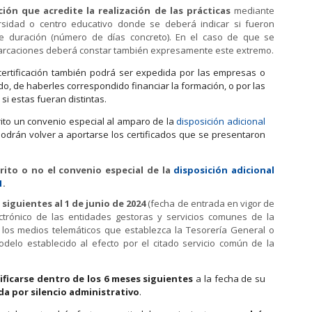
n que acredite la realización de las prácticas
mediante
ersidad o centro educativo donde se deberá indicar si fueron
 duración (número de días concreto). En el caso de que se
arcaciones deberá constar también expresamente este extremo.
certificación también podrá ser expedida por las empresas o
o, de haberles correspondido financiar la formación, o por las
si estas fueran distintas.
rito un convenio especial al amparo de la
disposición adicional
podrán volver a aportarse los certificados que se presentaron
rito o no el convenio especial de la
disposición adicional
1
.
siguientes al 1 de junio de 2024
(fecha de entrada en vigor de
ectrónico de las entidades gestoras y servicios comunes de la
r los medios telemáticos que establezca la Tesorería General o
delo establecido al efecto por el citado servicio común de la
ificarse dentro de los 6 meses siguientes
a la fecha de su
a por silencio administrativo
.