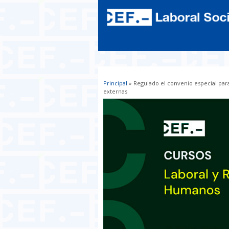
Principal
» Regulado el convenio especial para
Usted está aquí
externas