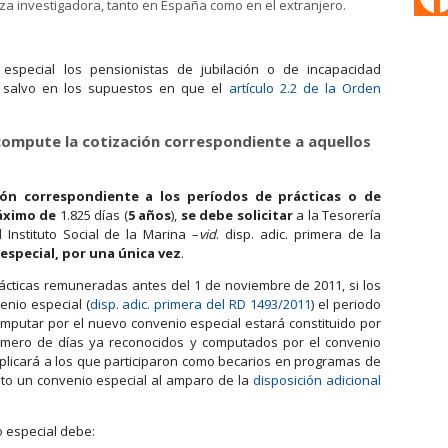
a investigadora, tanto en España como en el extranjero.
especial los pensionistas de jubilación o de incapacidad
, salvo en los supuestos en que el
artículo 2.2 de la Orden
ompute la cotización correspondiente a aquellos
ón correspondiente a los períodos de prácticas o de
áximo
de
1.825 días (
5 años
),
se debe
solicitar
a la Tesorería
 Instituto Social de la Marina –
vid
. disp. adic. primera de la
especial, por una única vez
.
cticas remuneradas antes del 1 de noviembre de 2011, si los
enio especial (
disp. adic. primera del RD 1493/2011
) el periodo
mputar por el nuevo convenio especial estará constituido por
 número de días ya reconocidos y computados por el convenio
aplicará a los que participaron como becarios en programas de
to un convenio especial al amparo de la
disposición adicional
o especial debe: