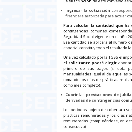
La suscripción
de este convenio espec
Ingresar la cotización
correspondi
financiera autorizada para actuar c
Para
calcular la cantidad que ha 
contingencias comunes correspondi
Seguridad Social vigente en el año 202
Esa cantidad se aplicará al número d
especial constituyendo el resultado la
Una vez calculado por la TGSS el impor
el solicitante podrá elegir
abonar 
primero de sus pagos (si opta 
mensualidades igual al de aquellas p
tomando los días de prácticas realiz
como mes completo).
Cubrir
las
prestaciones de jubil
derivadas de contingencias com
Los periodos objeto de cobertura ser
prácticas remuneradas y los días na
remuneradas (computándose, en este
consecutiva).