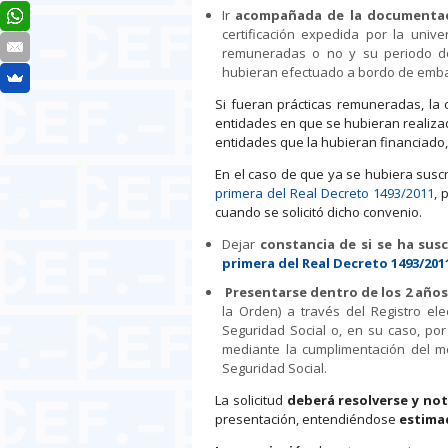
Ir
acompañada de la documentació
certificación expedida por la univ
remuneradas o no y su periodo de
hubieran efectuado a bordo de emb
Si fueran prácticas remuneradas, la 
entidades en que se hubieran realizad
entidades que la hubieran financiado, 
En el caso de que ya se hubiera susc
primera del Real Decreto 1493/2011
, 
cuando se solicitó dicho convenio.
Dejar
constancia de si se ha susc
primera del Real Decreto 1493/201
Presentarse dentro de los 2 años 
la Orden) a través del Registro el
Seguridad Social o, en su caso, po
mediante la cumplimentación del mo
Seguridad Social.
La solicitud
deberá resolverse y not
presentación, entendiéndose
estimad