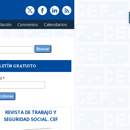
lación
Convenios
Calendarios
ar
rmulario de búsqueda
LETÍN GRATUITO
il
*
REVISTA DE TRABAJO Y
SEGURIDAD SOCIAL. CEF