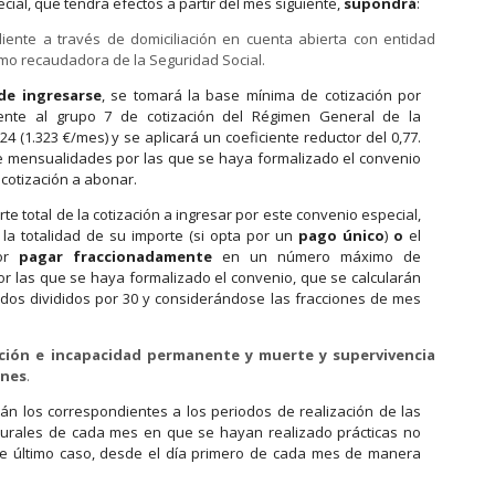
ial, que tendrá efectos a partir del mes siguiente,
supondrá
:
ente a través de domiciliación en cuenta abierta con entidad
omo recaudadora de la Seguridad Social.
de ingresarse
, se tomará la base mínima de cotización por
ente al grupo 7 de cotización del Régimen General de la
4 (1.323 €/mes) y se aplicará un coeficiente reductor del 0,77.
e mensualidades por las que se haya formalizado el convenio
 cotización a abonar.
te total de la cotización a ingresar por este convenio especial,
la totalidad de su importe (si opta por un
pago único
)
o
el
por
pagar fraccionadamente
en un número máximo de
or las que se haya formalizado el convenio, que se calcularán
ados divididos por 30 y considerándose las fracciones de mes
ación e incapacidad permanente y muerte y supervivencia
unes
.
án los correspondientes a los periodos de realización de las
turales de cada mes en que se hayan realizado prácticas no
 último caso, desde el día primero de cada mes de manera