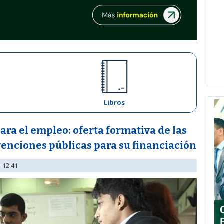
Libros
ra el empleo: oferta formativa de las
enciones públicas para su financiación
- 12:41