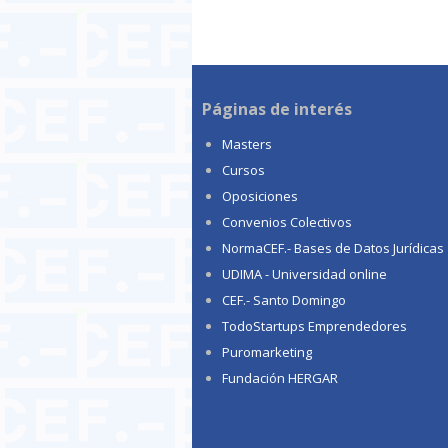
Páginas de interés
Masters
Cursos
Oposiciones
Convenios Colectivos
NormaCEF.- Bases de Datos Jurídicas
UDIMA - Universidad online
CEF.- Santo Domingo
TodoStartups Emprendedores
Puromarketing
Fundación HERGAR