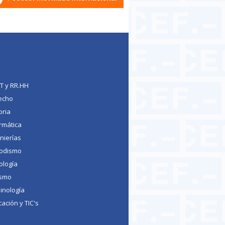
TT y RR.HH
echo
oria
rmática
nierías
iodismo
ología
ismo
inología
ación y TIC's