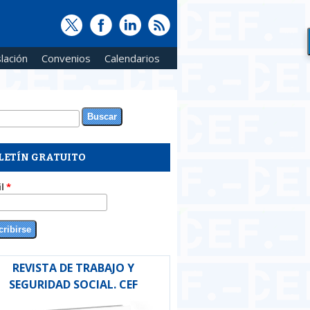
lación
Convenios
Calendarios
ar
rmulario de búsqueda
LETÍN GRATUITO
il
*
REVISTA DE TRABAJO Y
SEGURIDAD SOCIAL. CEF