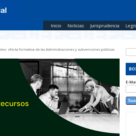
Inicio
Noticias
Jurisprudencia
Legis
leo: oferta formativa de las Administraciones y subvenciones públicas
Busc
Fo
BO
E-Ma