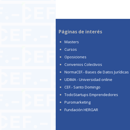
Páginas de interés
Masters
Cursos
Oposiciones
Convenios Colectivos
NormaCEF.- Bases de Datos Jurídicas
UDIMA - Universidad online
CEF.- Santo Domingo
TodoStartups Emprendedores
Puromarketing
Fundación HERGAR