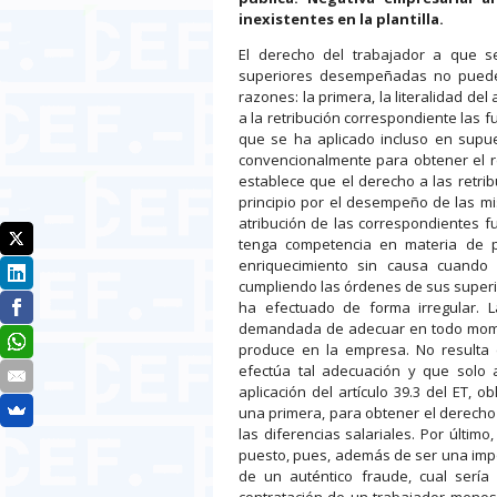
inexistentes en la plantilla.
El derecho del trabajador a que se
superiores desempeñadas no puede c
razones: la primera, la literalidad del
a la retribución correspondiente las 
que se ha aplicado incluso en supues
convencionalmente para obtener el re
establece que el derecho a las retri
principio por el desempeño de las m
atribución de las correspondientes f
tenga competencia en materia de pe
enriquecimiento sin causa cuando 
cumpliendo las órdenes de sus superi
ha efectuado de forma irregular. 
demandada de adecuar en todo momento
produce en la empresa. No resulta
efectúa tal adecuación y que solo 
aplicación del artículo 39.3 del ET, 
una primera, para obtener el derecho a
las diferencias salariales. Por últim
puesto, pues, además de ser una impos
de un auténtico fraude, cual sería
contratación de un trabajador menos c