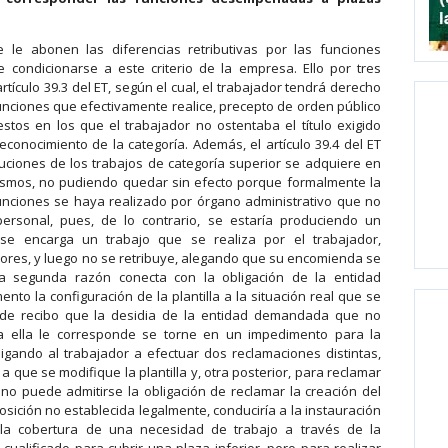
 le abonen las diferencias retributivas por las funciones
ondicionarse a este criterio de la empresa. Ello por tres
 artículo 39.3 del ET, según el cual, el trabajador tendrá derecho
funciones que efectivamente realice, precepto de orden público
tos en los que el trabajador no ostentaba el título exigido
conocimiento de la categoría. Además, el artículo 39.4 del ET
buciones de los trabajos de categoría superior se adquiere en
ismos, no pudiendo quedar sin efecto porque formalmente la
unciones se haya realizado por órgano administrativo que no
rsonal, pues, de lo contrario, se estaría produciendo un
se encarga un trabajo que se realiza por el trabajador,
ores, y luego no se retribuye, alegando que su encomienda se
La segunda razón conecta con la obligación de la entidad
 la configuración de la plantilla a la situación real que se
 de recibo que la desidia de la entidad demandada que no
a ella le corresponde se torne en un impedimento para la
obligando al trabajador a efectuar dos reclamaciones distintas,
 que se modifique la plantilla y, otra posterior, para reclamar
o, no puede admitirse la obligación de reclamar la creación del
ición no establecida legalmente, conduciría a la instauración
 la cobertura de una necesidad de trabajo a través de la
ualificado para cubrir una plaza inferior, pero para realizar