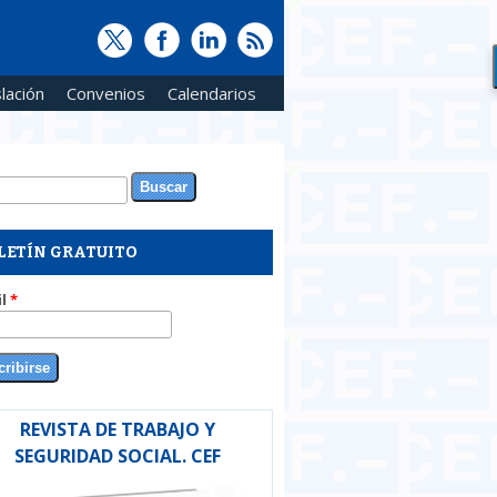
lación
Convenios
Calendarios
ar
rmulario de búsqueda
LETÍN GRATUITO
il
*
REVISTA DE TRABAJO Y
SEGURIDAD SOCIAL. CEF