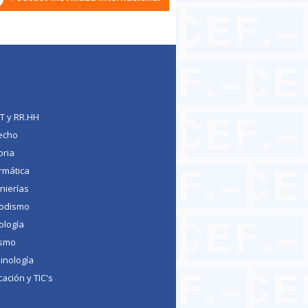
TT y RR.HH
echo
oria
rmática
nierías
iodismo
ología
ismo
inología
ación y TIC's