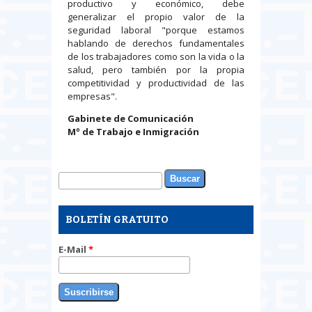
productivo y económico, debe
generalizar el propio valor de la
seguridad laboral "porque estamos
hablando de derechos fundamentales
de los trabajadores como son la vida o la
salud, pero también por la propia
competitividad y productividad de las
empresas".
Gabinete de Comunicación
Mº de Trabajo e Inmigración
Buscar
Formulario de búsqueda
BOLETÍN GRATUITO
E-Mail
*