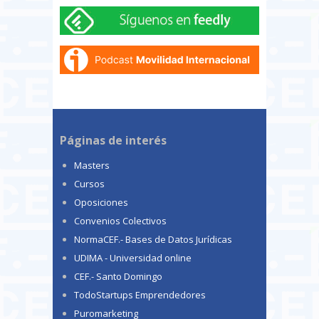
Páginas de interés
Masters
Cursos
Oposiciones
Convenios Colectivos
NormaCEF.- Bases de Datos Jurídicas
UDIMA - Universidad online
CEF.- Santo Domingo
TodoStartups Emprendedores
Puromarketing