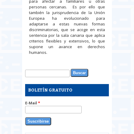
para afectar a familiares u otras
personas cercanas. Es por ello que
también la jurisprudencia de la Unión
Europea ha evolucionado para
adaptarse a estas nuevas formas
discriminatorias, que se acoge en esta
sentencia por la sala canaria que aplica
criterios flexibles y extensivos, lo que
supone un avance en derechos
humanos.
Buscar
Formulario de búsqueda
BOLETÍN GRATUITO
E-Mail
*