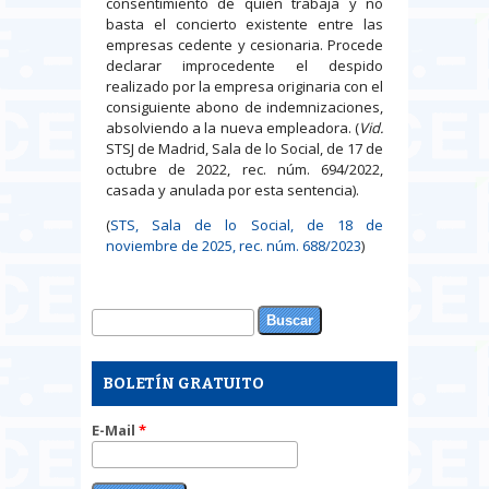
consentimiento de quien trabaja y no
basta el concierto existente entre las
empresas cedente y cesionaria. Procede
declarar improcedente el despido
realizado por la empresa originaria con el
consiguiente abono de indemnizaciones,
absolviendo a la nueva empleadora. (
Vid.
STSJ de Madrid, Sala de lo Social, de 17 de
octubre de 2022, rec. núm. 694/2022,
casada y anulada por esta sentencia).
(
STS, Sala de lo Social, de 18 de
noviembre de 2025, rec. núm. 688/2023
)
Buscar
Formulario de búsqueda
BOLETÍN GRATUITO
E-Mail
*