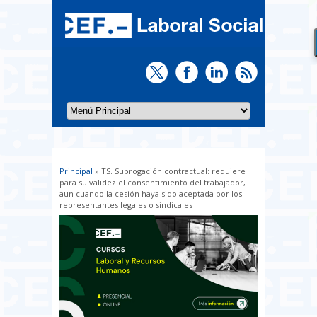
Principal
» TS. Subrogación contractual: requiere
Usted está aquí
para su validez el consentimiento del trabajador,
aun cuando la cesión haya sido aceptada por los
representantes legales o sindicales