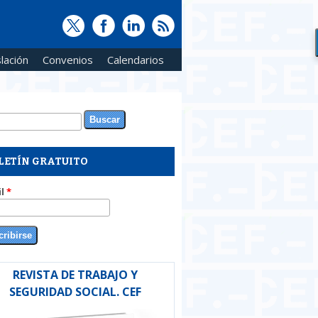
lación
Convenios
Calendarios
ar
rmulario de búsqueda
LETÍN GRATUITO
il
*
REVISTA DE TRABAJO Y
SEGURIDAD SOCIAL. CEF