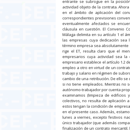
entrante se subrogue en la posición
actividad objeto de la contrata. Ahora
en el ámbito de aplicación del co
correspondientes previsiones convenci
eventualmente afectados se encuent
cláusula en cuestión. El Convenio Co
Málaga delimita en su artículo 1 el á
las empresas cuya dedicación sea la
término empresa sea absolutamente eq
rige el ET, resulta claro que el me
empresarios cuya actividad sea la d
empresario establece el artículo 1.2 
empleo a otro en virtud de un contrat
trabajo y salario en régimen de subor
cambio de una retribución. De ello s
si no tiene empleados. Mientras no s
autónomo-trabajador por cuenta propia
examinamos (limpieza de edificios y
colectivos, no resulta de aplicación
estos tengan la condición de empresar
en el presente caso. Además, estamos
lunes a viernes, excepto festivos na
único trabajador (que además compartía
finalización de un contrato mercantil,