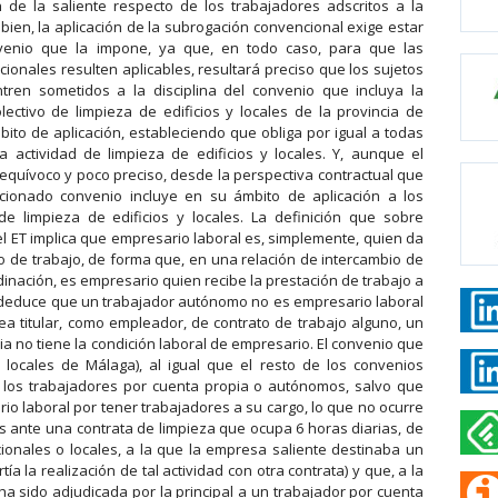
 de la saliente respecto de los trabajadores adscritos a la
 bien, la aplicación de la subrogación convencional exige estar
nvenio que la impone, ya que, en todo caso, para que las
onales resulten aplicables, resultará preciso que los sujetos
ren sometidos a la disciplina del convenio que incluya la
lectivo de limpieza de edificios y locales de la provincia de
mbito de aplicación, estableciendo que obliga por igual a todas
 actividad de limpieza de edificios y locales. Y, aunque el
uívoco y poco preciso, desde la perspectiva contractual que
ncionado convenio incluye en su ámbito de aplicación a los
e limpieza de edificios y locales. La definición que sobre
del ET implica que empresario laboral es, simplemente, quien da
o de trabajo, de forma que, en una relación de intercambio de
dinación, es empresario quien recibe la prestación de trabajo a
e deduce que un trabajador autónomo no es empresario laboral
ea titular, como empleador, de contrato de trabajo alguno, un
 no tiene la condición laboral de empresario. El convenio que
 locales de Málaga), al igual que el resto de los convenios
 a los trabajadores por cuenta propia o autónomos, salvo que
io laboral por tener trabajadores a su cargo, lo que no ocurre
 ante una contrata de limpieza que ocupa 6 horas diarias, de
cionales o locales, a la que la empresa saliente destinaba un
 la realización de tal actividad con otra contrata) y que, a la
 ha sido adjudicada por la principal a un trabajador por cuenta