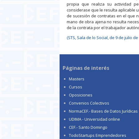
propia que realiza su actividad p
considerase que le resulta aplicable
de sucesión de contratas en el que n
mano de obra ajena no resulta necesar
de la contrata por el trabajador autó
(STS, Sala de lo Social, de 9 de julio d
Páginas de interés
Masters
Cursos
Oposiciones
Convenios Colectivos
NormaCEF.- Bases de Datos Jurídicas
UDIMA - Universidad online
CEF.- Santo Domingo
TodoStartups Emprendedores