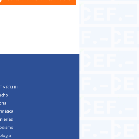
TT y RR.HH
echo
oria
rmática
nierías
iodismo
ología