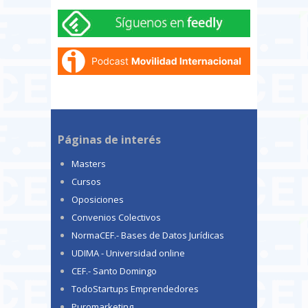
Páginas de interés
Masters
Cursos
Oposiciones
Convenios Colectivos
NormaCEF.- Bases de Datos Jurídicas
UDIMA - Universidad online
CEF.- Santo Domingo
TodoStartups Emprendedores
Puromarketing