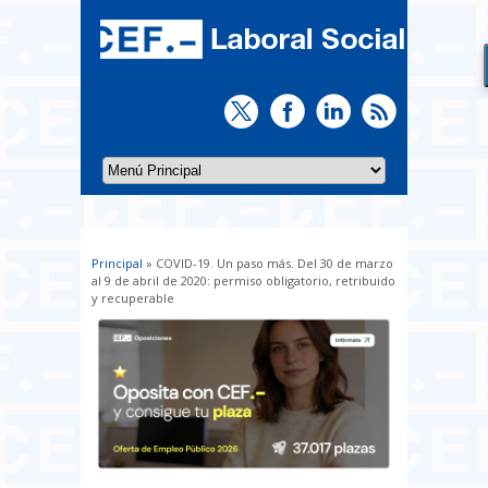
Principal
» COVID-19. Un paso más. Del 30 de marzo
Usted está aquí
al 9 de abril de 2020: permiso obligatorio, retribuido
y recuperable