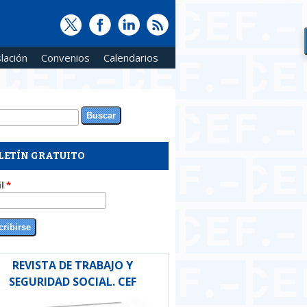
lación
Convenios
Calendarios
ar
rmulario de búsqueda
LETÍN GRATUITO
il
*
REVISTA DE TRABAJO Y
SEGURIDAD SOCIAL. CEF