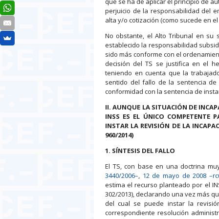
que se ha de aplicar el principio de a
perjuicio de la responsabilidad del e
alta y/o cotización (como sucede en el
No obstante, el Alto Tribunal en su s
establecido la responsabilidad subsid
sido más conforme con el ordenamiento
decisión del TS se justifica en el 
teniendo en cuenta que la trabajad
sentido del fallo de la sentencia de
conformidad con la sentencia de insta
II. AUNQUE LA SITUACIÓN DE INCA
INSS ES EL ÚNICO COMPETENTE P
INSTAR LA REVISIÓN DE LA INCAPA
960/2014)
1. SÍNTESIS DEL FALLO
El TS, con base en una doctrina mu
3440/2006–
,
12 de mayo de 2008 –rc
estima el recurso planteado por el I
302/2013), declarando una vez más que 
del cual se puede instar la revisi
correspondiente resolución administr