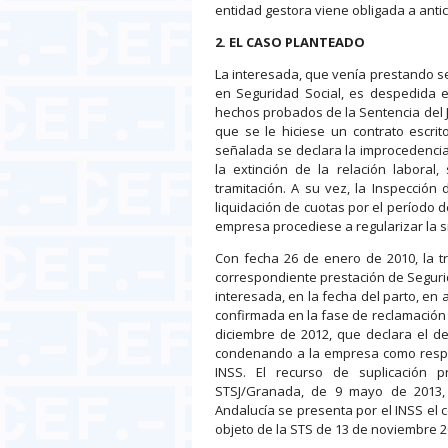
entidad gestora viene obligada a antic
2. EL CASO PLANTEADO
La interesada, que venía prestando se
en Seguridad Social, es despedida el
hechos probados de la Sentencia del J
que se le hiciese un contrato escrit
señalada se declara la improcedencia
la extinción de la relación labora
tramitación. A su vez, la Inspección
liquidación de cuotas por el período d
empresa procediese a regularizar la si
Con fecha 26 de enero de 2010, la tra
correspondiente prestación de Seguri
interesada, en la fecha del parto, en a
confirmada en la fase de reclamación 
diciembre de 2012, que declara el de
condenando a la empresa como respon
INSS. El recurso de suplicación 
STSJ/Granada, de 9 mayo de 2013, 
Andalucía se presenta por el INSS el 
objeto de la STS de 13 de noviembre 2