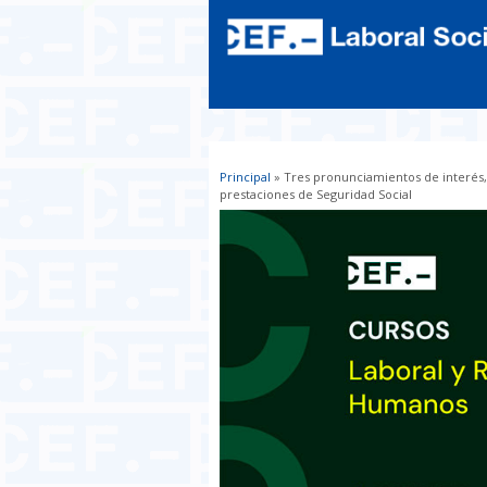
Principal
» Tres pronunciamientos de interés,
Usted está aquí
prestaciones de Seguridad Social