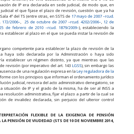
tuación de IP era declarada en sede judicial, de modo que, en
judicial el que fijase el plazo de revisión, cuestión que ya ha
 Sala 4ª del TS (entre otras, en SSTS de
17 mayo de 2007 –rcud.
. 172/2006–
,
25 de octubre de 2007 –rcud. 4202/2006–
,
12 de
25 de febrero de 2010 –rcud. 1879/2009–
), estableciendo la
a establecer al plazo en el que se pueda instar la revisión de
 órgano competente para establecer la plazo de revisión de la
ma haya sido declarada por la Administración o haya sido
ría establecer un régimen distinto, ya que mientras que las
de revisión (por imperativo del art. 143
LGSS
), sin embargo las
 ausencia de una regulación expresa en la
Ley reguladora de la
onforme con los principios que informan el ordenamiento jurídico
lución judicial, revisora del acto administrativo denegatorio, se
na situación de IP y el grado de la misma, ha de ser al INSS a
resolución administrativa, fijar el plazo a partir de la cual se
ión de invalidez declarada, sin perjuicio del ulterior control
TERPRETACIÓN FLEXIBLE DE LA EXIGENCIA DE PENSIÓN
LA PENSIÓN DE VIUDEDAD (STS DE 10 DE NOVIEMBRE 2014,