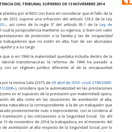
NTENCIA DEL TRIBUNAL SUPREMO DE 13 NOVIEMBRE 2014
se plantea por el INSS con base en considerar que el fallo de la
 de 2012 supone una infracción del artículo 126.3 de la Ley
SS
–, así como de la regla 3ª del artículo 95.1 de la
Ley de
 cual la jurisprudencia mantiene su vigencia, si bien con valor
prestaciones de protección a la familia y las de
incapacidad
 a trabajadores que no estén en alta, han de ser abonadas
ajador y a su cargo.
 que si en 1966 la maternidad quedaba incluida dentro de la
laboral transitoria»,tras la reforma de 1994 ha pasado a
 y con un régimen jurídico diferente al de la «incapacidad
ada por la misma Sala (SSTS de
29 abril de 2010 –rcud. 2196/2009–
611/2006–
), considera que la automaticidad en las prestaciones
como es el supuesto de la prestación por maternidad) opera,
ación de alta como en las situaciones de asimilación al alta,
sta naturaleza la correspondiente a la de un trabajador que
arado posteriormente nulo o improcedente, con la condena al
 tramitación y las cotizaciones a la Seguridad Social. De ahí
de 13 de noviembre de 2014, la trabajadora, en el momento del
 de asimilación al alta respecto de la Seguridad Social, por lo