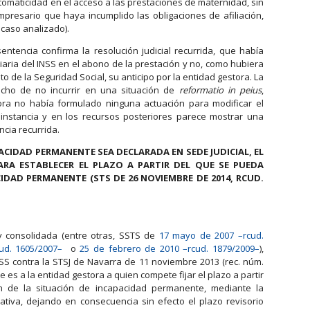
utomaticidad en el acceso a las prestaciones de maternidad, sin
mpresario que haya incumplido las obligaciones de afiliación,
 caso analizado).
entencia confirma la resolución judicial recurrida, que había
iaria del INSS en el abono de la prestación y no, como hubiera
 de la Seguridad Social, su anticipo por la entidad gestora. La
hecho de no incurrir en una situación de
reformatio in peius
,
ora no había formulado ninguna actuación para modificar el
 instancia y en los recursos posteriores parece mostrar una
ncia recurrida.
PACIDAD PERMANENTE SEA DECLARADA EN SEDE JUDICIAL, EL
ARA ESTABLECER EL PLAZO A PARTIR DEL QUE SE PUEDA
CIDAD PERMANENTE (STS DE 26 NOVIEMBRE DE 2014, RCUD.
y consolidada (entre otras, SSTS de
17 mayo de 2007 –rcud.
ud. 1605/2007–
o
25 de febrero de 2010 –rcud. 1879/2009–
),
NSS contra la STSJ de Navarra de 11 noviembre 2013 (rec. núm.
es a la entidad gestora a quien compete fijar el plazo a partir
ón de la situación de incapacidad permanente, mediante la
ativa, dejando en consecuencia sin efecto el plazo revisorio