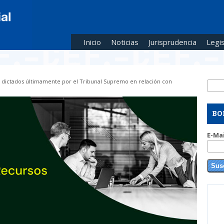
Inicio
Noticias
Jurisprudencia
Legis
 dictados últimamente por el Tribunal Supremo en relación con
Busc
Fo
BO
E-Ma