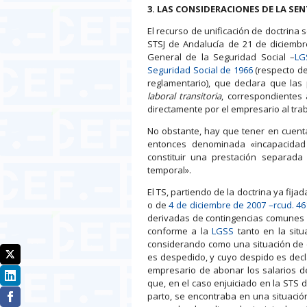
3. LAS CONSIDERACIONES DE LA SE
El recurso de unificación de doctrina 
STSJ de Andalucía de 21 de diciembre
General de la Seguridad Social –
LG
Seguridad Social de 1966
(respecto del
reglamentario), que declara que las 
laboral transitoria
, correspondientes
directamente por el empresario al trab
No obstante, hay que tener en cuenta
entonces denominada «incapacidad 
constituir una prestación separada
temporal».
El TS, partiendo de la doctrina ya fij
o de
4 de diciembre de 2007 –rcud. 4
derivadas de contingencias comunes (
conforme a la
LGSS
tanto en la situ
considerando como una situación de e
es despedido, y cuyo despido es decl
empresario de abonar los salarios de
que, en el caso enjuiciado en la STS 
parto, se encontraba en una situación