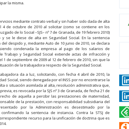
ipar la misma.
rvicios mediante contrato verbal y sin haber sido dada de alta
 4 de octubre de 2010 al solicitar (como se contiene en los
uzgado de lo Social –SJS– nº 7 de Granada, de 19 febrero 2010)
o y se le diese de alta en Seguridad Social. En la sentencia
 del despido y, mediante Auto de 10 junio de 2010, se declara
l, siendo condenada la empresa al pago de los salarios de
 de Trabajo y Seguridad Social extiende actas de infracción y
el 1 de septiembre de 2009 al 12 de febrero de 2010, sin que la
tuación de la trabajadora respecto de la Seguridad Social.
bajadora da a luz, solicitando, con fecha 4 abril de 2010, la
dad Social, siendo denegada por el INSS por no encontrarse la
lta o situación asimilada al alta, resolución administrativa que,
previa, es revocada por la SJS nº 3 de Granada, de fecha 21 de
recho de aquella a percibir las prestaciones de maternidad,
sable de la prestación, con responsabilidad subsidiaria del
presentado por la Administración es desestimado por la
confirmando la sentencia de instancia. Contra la STSJ de
correspondiente recurso para la unificación de doctrina que es
014.