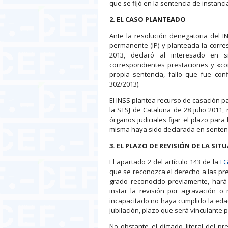
que se fijó en la sentencia de instanci
2. EL CASO PLANTEADO
Ante la resolución denegatoria del I
permanente (IP) y planteada la corre
2013, declaró al interesado en s
correspondientes prestaciones y «co
propia sentencia, fallo que fue co
302/2013).
El INSS plantea recurso de casación pa
la STSJ de Cataluña de 28 julio 2011
órganos judiciales fijar el plazo para
misma haya sido declarada en senten
3. EL PLAZO DE REVISIÓN DE LA S
El apartado 2 del artículo 143 de la
L
que se reconozca el derecho a las pre
grado reconocido previamente, hará 
instar la revisión por agravación o 
incapacitado no haya cumplido la eda
jubilación, plazo que será vinculante
No obstante el dictado literal del p