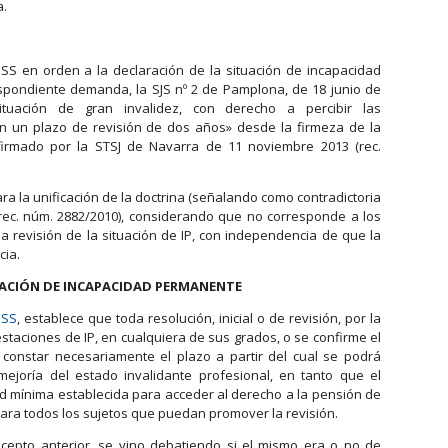
a.
NSS en orden a la declaración de la situación de incapacidad
spondiente demanda, la SJS nº 2 de Pamplona, de 18 junio de
ituación de gran invalidez, con derecho a percibir las
n un plazo de revisión de dos años» desde la firmeza de la
nfirmado por la STSJ de Navarra de 11 noviembre 2013 (rec.
ra la unificación de la doctrina (señalando como contradictoria
, rec. núm. 2882/2010), considerando que no corresponde a los
 la revisión de la situación de IP, con independencia de que la
cia.
ITUACIÓN DE INCAPACIDAD PERMANENTE
GSS
, establece que toda resolución, inicial o de revisión, por la
staciones de IP, en cualquiera de sus grados, o se confirme el
constar necesariamente el plazo a partir del cual se podrá
mejoría del estado invalidante profesional, en tanto que el
d mínima establecida para acceder al derecho a la pensión de
 para todos los sujetos que puedan promover la revisión.
recepto anterior, se vino debatiendo si el mismo era o no de