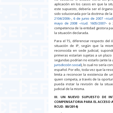
aplicación en los casos en que la si
este supuesto, debería ser el órgano 
sido solucionada por la doctrina de la
2104/2006–
,
6 de junio de 2007 –rcud
mayo de 2008 –rcud. 1605/2007–
o
competencia de la entidad gestora par
la situación declarada.
Para el TS, diferenciar respecto del
situación de IP, según que la mis
reconocida en sede judicial, supond
primeras estarían sujetas a un plazo 
segundas podrían no estarlo (ante la
jurisdicción social
), lo cual no sería c
español. Por ello, toda vez que la reso
limita a reconocer la existencia de u
quien competa, a través de la oportuna 
pueda instar la revisión de la situac
judicial de la misma.
III. UN NUEVO SUPUESTO DE IN
COMPENSATORIA PARA EL ACCESO A 
RCUD. 80/2014)