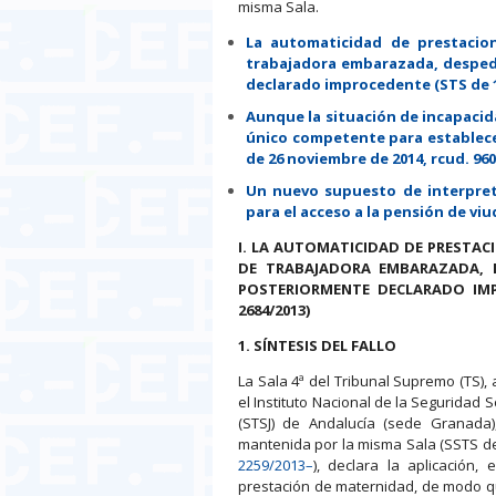
misma Sala.
La automaticidad de prestacio
trabajadora embarazada, despedi
declarado improcedente (STS de 13
Aunque la situación de incapacida
único competente para establecer 
de 26 noviembre de 2014, rcud. 960
Un nuevo supuesto de interpret
para el acceso a la pensión de viu
I. LA AUTOMATICIDAD DE PRESTACI
DE TRABAJADORA EMBARAZADA, D
POSTERIORMENTE DECLARADO IMP
2684/2013)
1. SÍNTESIS DEL FALLO
La Sala 4ª del Tribunal Supremo (TS), 
el Instituto Nacional de la Seguridad S
(STSJ) de Andalucía (sede Granada)
mantenida por la misma Sala (SSTS 
2259/2013–
), declara la aplicación,
prestación de maternidad, de modo qu