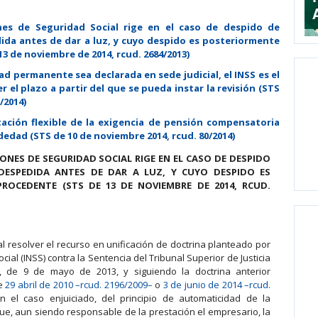
nes de Seguridad Social rige en el caso de despido de
da antes de dar a luz, y cuyo despido es posteriormente
 de noviembre de 2014, rcud. 2684/2013)
d permanente sea declarada en sede judicial, el INSS es el
el plazo a partir del que se pueda instar la revisión (STS
/2014)
ación flexible de la exigencia de pensión compensatoria
dedad (STS de 10 de noviembre 2014, rcud. 80/2014)
ONES DE SEGURIDAD SOCIAL RIGE EN EL CASO DE DESPIDO
ESPEDIDA ANTES DE DAR A LUZ, Y CUYO DESPIDO ES
ROCEDENTE (STS DE 13 DE NOVIEMBRE DE 2014, RCUD.
al resolver el recurso en unificación de doctrina planteado por
ocial (INSS) contra la Sentencia del Tribunal Superior de Justicia
, de 9 de mayo de 2013, y siguiendo la doctrina anterior
de
29 abril de 2010 –rcud. 2196/2009–
o
3 de junio de 2014 –rcud.
 en el caso enjuiciado, del principio de automaticidad de la
e, aun siendo responsable de la prestación el empresario, la