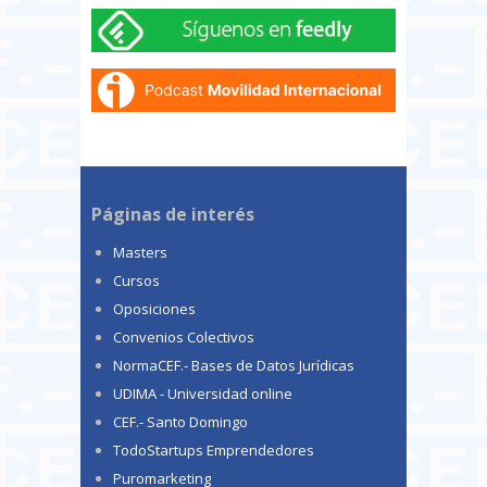
Páginas de interés
Masters
Cursos
Oposiciones
Convenios Colectivos
NormaCEF.- Bases de Datos Jurídicas
UDIMA - Universidad online
CEF.- Santo Domingo
TodoStartups Emprendedores
Puromarketing