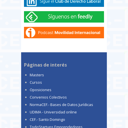
Páginas de interés
Masters
Cursos
Oposiciones
Convenios Colectivos
NormaCEF.- Bases de Datos Jurídicas
UDIMA - Universidad online
CEF.- Santo Domingo
TodoStartups Emprendedores