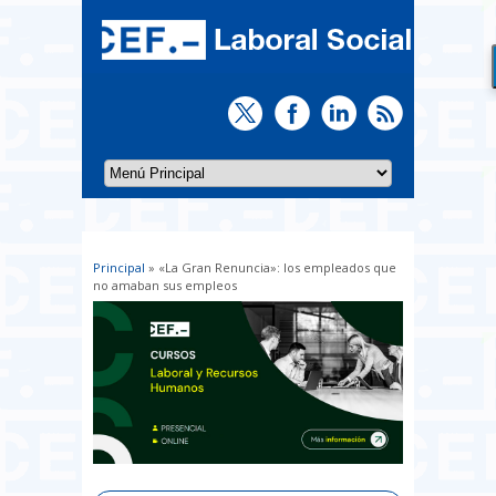
Principal
» «La Gran Renuncia»: los empleados que
Usted está aquí
no amaban sus empleos