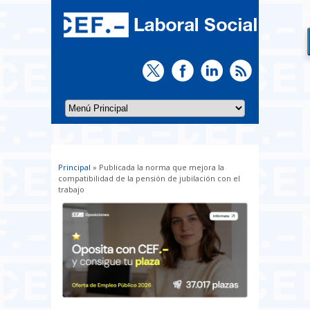
Principal
» Publicada la norma que mejora la
Usted está aquí
compatibilidad de la pensión de jubilación con el
trabajo