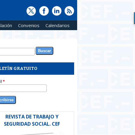
lación
Convenios
Calendarios
ar
rmulario de búsqueda
LETÍN GRATUITO
il
*
REVISTA DE TRABAJO Y
SEGURIDAD SOCIAL. CEF