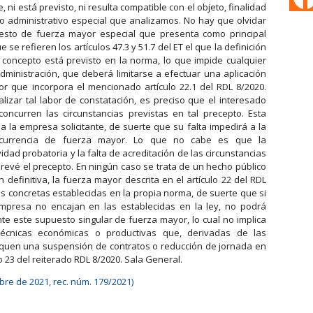
ni está previsto, ni resulta compatible con el objeto, finalidad
to administrativo especial que analizamos. No hay que olvidar
sto de fuerza mayor especial que presenta como principal
 se refieren los artículos 47.3 y 51.7 del ET el que la definición
concepto está previsto en la norma, lo que impide cualquier
dministración, que deberá limitarse a efectuar una aplicación
r que incorpora el mencionado artículo 22.1 del RDL 8/2020.
lizar tal labor de constatación, es preciso que el interesado
oncurren las circunstancias previstas en tal precepto. Esta
 la empresa solicitante, de suerte que su falta impedirá a la
oncurrencia de fuerza mayor. Lo que no cabe es que la
idad probatoria y la falta de acreditación de las circunstancias
revé el precepto. En ningún caso se trata de un hecho público
 definitiva, la fuerza mayor descrita en el artículo 22 del RDL
as concretas establecidas en la propia norma, de suerte que si
empresa no encajan en las establecidas en la ley, no podrá
 este supuesto singular de fuerza mayor, lo cual no implica
écnicas económicas o productivas que, derivadas de las
iquen una suspensión de contratos o reducción de jornada en
o 23 del reiterado RDL 8/2020. Sala General.
mbre de 2021, rec. núm. 179/2021)