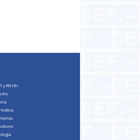
TT y RR.HH
echo
oria
rmática
nierías
iodismo
ología