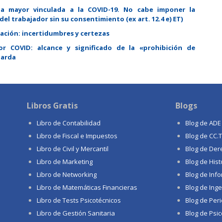
za mayor vinculada a la COVID-19. No cabe imponer la
el trabajador sin su consentimiento (ex art. 12.4 e) ET)
pación: incertidumbres y certezas
or COVID: alcance y significado de la «prohibición de
uarda
Libros Gratis
Blogs
Libro de Contabilidad
Blog de ADE
Libro de Fiscal e Impuestos
Blog de CC.
Libro de Civil y Mercantil
Blog de Der
Libro de Marketing
Blog de Hist
Libro de Networking
Blog de Info
Libro de Matemáticas Financieras
Blog de Inge
Libro de Tests Psicotécnicos
Blog de Per
Libro de Gestión Sanitaria
Blog de Psic