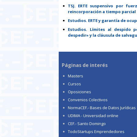
TSJ. ERTE suspensivo por fuer
reincorporación a tiempo parcial d
Estudios. ERTE y garantía de ocu
Estudios. Límites al despido p
despedir» y la cláusula de salvag
Páginas de interés
Masters
Cursos
Oposiciones
Convenios Colectivos
NormaCEF.- Bases de Datos Jurídicas
UDIMA - Universidad online
CEF.- Santo Domingo
TodoStartups Emprendedores