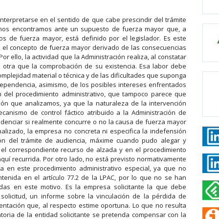
 interpretarse en el sentido de que cabe prescindir del trámite
 nos encontramos ante un supuesto de fuerza mayor que, a
os de fuerza mayor, está definido por el legislador. Es este
, el concepto de fuerza mayor derivado de las consecuencias
r ello, la actividad que la Administración realiza, al constatar
s otra que la comprobación de su existencia. Esa labor debe
mplejidad material o técnica y de las dificultades que suponga
ependencia, asimismo, de los posibles intereses enfrentados
ón del procedimiento administrativo, que tampoco parece que
ión que analizamos, ya que la naturaleza de la intervención
canismo de control fáctico atribuido a la Administración de
denciar si realmente concurre o no la causa de fuerza mayor
nalizado, la empresa no concreta ni especifica la indefensión
ón del trámite de audiencia, máxime cuando pudo alegar y
 el correspondiente recurso de alzada y en el procedimiento
 aquí recurrida. Por otro lado, no está previsto normativamente
a en este procedimiento administrativo especial, ya que no
ontenida en el artículo 77.2 de la LPAC, por lo que no se han
adas en este motivo. Es la empresa solicitante la que debe
solicitud, un informe sobre la vinculación de la pérdida de
entación que, al respecto estime oportuna. Lo que no resulta
atoria de la entidad solicitante se pretenda compensar con la