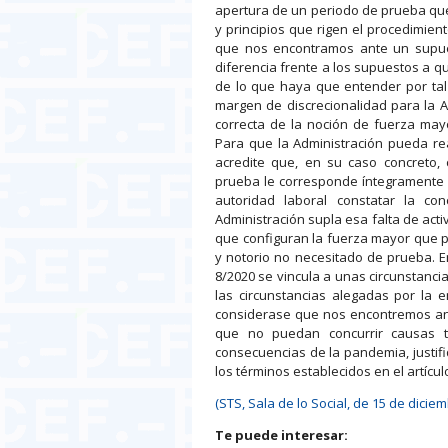
apertura de un periodo de prueba que, 
y principios que rigen el procedimien
que nos encontramos ante un supue
diferencia frente a los supuestos a que
de lo que haya que entender por tal 
margen de discrecionalidad para la A
correcta de la noción de fuerza mayo
Para que la Administración pueda rea
acredite que, en su caso concreto, c
prueba le corresponde íntegramente a
autoridad laboral constatar la c
Administración supla esa falta de activ
que configuran la fuerza mayor que p
y notorio no necesitado de prueba. En
8/2020 se vincula a unas circunstanci
las circunstancias alegadas por la 
considerase que nos encontremos ante
que no puedan concurrir causas t
consecuencias de la pandemia, justif
los términos establecidos en el artícul
(STS, Sala de lo Social, de 15 de dicie
Te puede interesar: