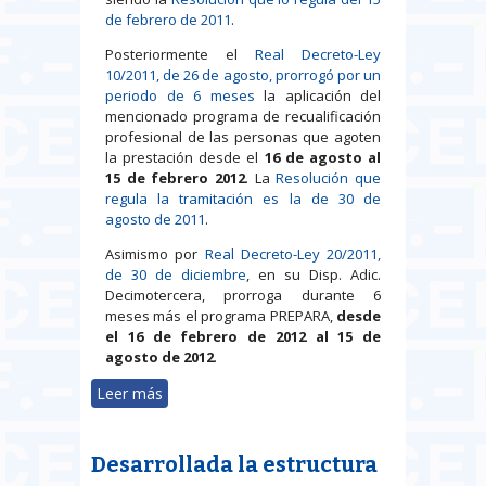
de febrero de 2011
.
Posteriormente el
Real Decreto-Ley
10/2011, de 26 de agosto, prorrogó por un
periodo de 6 meses
la aplicación del
mencionado programa de recualificación
profesional de las personas que agoten
la prestación desde el
16 de agosto al
15 de febrero 2012
. La
Resolución que
regula la tramitación es la de 30 de
agosto de 2011
.
Asimismo por
Real Decreto-Ley 20/2011,
de 30 de diciembre
, en su Disp. Adic.
Decimotercera, prorroga durante 6
meses más el programa PREPARA,
desde
el 16 de febrero de 2012 al 15 de
agosto de 2012
.
Leer más
sobre Publicada en el BOE la
Resolución por la que se
determina la tramitación de las
Desarrollada la estructura
ayudas del programa PREPARA