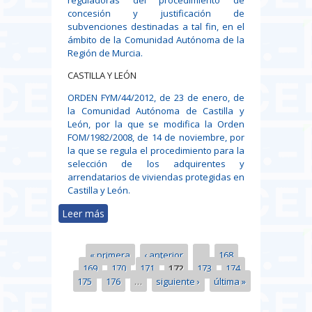
concesión y justificación de
subvenciones destinadas a tal fin, en el
ámbito de la Comunidad Autónoma de la
Región de Murcia.
CASTILLA Y LEÓN
ORDEN FYM/44/2012, de 23 de enero, de
la Comunidad Autónoma de Castilla y
León, por la que se modifica la Orden
FOM/1982/2008, de 14 de noviembre, por
la que se regula el procedimiento para la
selección de los adquirentes y
arrendatarios de viviendas protegidas en
Castilla y León.
Leer más
sobre Legislación publicada en los
DIARIOS y BOLETINES de las
Comunidades Autónomas
« primera
‹ anterior
…
168
Páginas
169
170
171
172
173
174
175
176
…
siguiente ›
última »