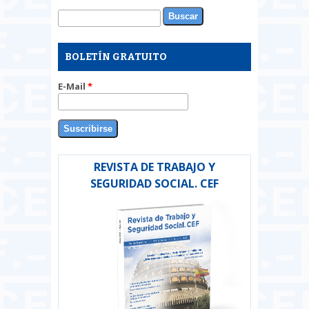
Buscar
Formulario de búsqueda
BOLETÍN GRATUITO
E-Mail
*
REVISTA DE TRABAJO Y
SEGURIDAD SOCIAL. CEF