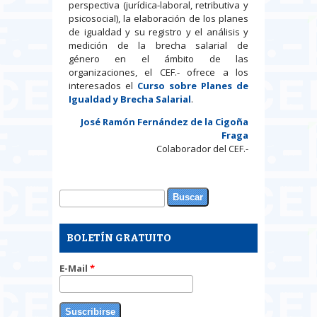
perspectiva (jurídica-laboral, retributiva y
psicosocial), la elaboración de los planes
de igualdad y su registro y el análisis y
medición de la brecha salarial de
género en el ámbito de las
organizaciones, el CEF.- ofrece a los
interesados el
Curso sobre Planes de
Igualdad y Brecha Salarial
.
José Ramón Fernández de la Cigoña
Fraga
Colaborador del CEF.-
Buscar
Formulario de búsqueda
BOLETÍN GRATUITO
E-Mail
*