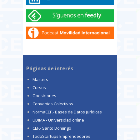
Páginas de interés
Masters
Cursos
Oposiciones
Convenios Colectivos
NormaCEF.- Bases de Datos Jurídicas
UDIMA - Universidad online
CEF.- Santo Domingo
TodoStartups Emprendedores