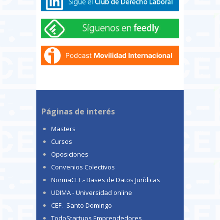
Páginas de interés
Masters
Cursos
Oposiciones
Convenios Colectivos
NormaCEF.- Bases de Datos Jurídicas
UDIMA - Universidad online
CEF.- Santo Domingo
TodoStartups Emprendedores