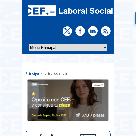
Principal
» Jurisprudencia
Usted está aquí