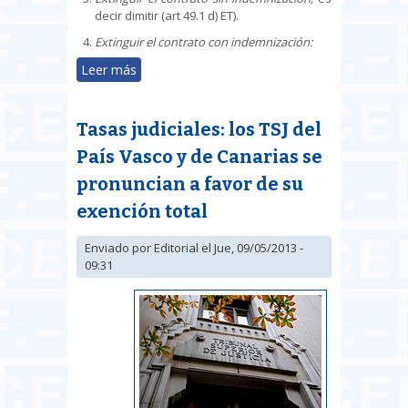
decir dimitir (art 49.1 d) ET).
Extinguir el contrato con indemnización:
Leer más
sobre Opciones frente a una
modificación sustancial del
contrato (del horario en este
Tasas judiciales: los TSJ del
supuesto)
País Vasco y de Canarias se
pronuncian a favor de su
exención total
Enviado por
Editorial
el Jue, 09/05/2013 -
09:31