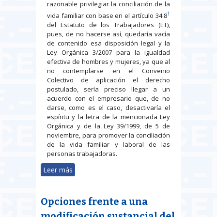
razonable privilegiar la conciliación de la
1
vida familiar con base en el artículo 34.8
del Estatuto de los Trabajadores (ET),
pues, de no hacerse así, quedaría vacía
de contenido esa disposición legal y la
Ley Orgánica 3/2007 para la igualdad
efectiva de hombres y mujeres, ya que al
no contemplarse en el Convenio
Colectivo de aplicación el derecho
postulado, sería preciso llegar a un
acuerdo con el empresario que, de no
darse, como es el caso, desactivaría el
espíritu y la letra de la mencionada Ley
Orgánica y de la Ley 39/1999, de 5 de
noviembre, para promover la conciliación
de la vida familiar y laboral de las
personas trabajadoras.
Leer más
sobre Solicitud de cambio de
turno de trabajo sin reducción de
jornada. El Supremo varía su
Opciones frente a una
criterio impidiendo el acceso al
recurso de suplicación
modificación sustancial del