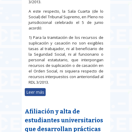
3/2013.
A este respecto, la Sala Cuarta (de lo
Social) del Tribunal Supremo, en Pleno no
jurisdiccional celebrado el 5 de junio
acordó:
1) Para la tramitación de los recursos de
suplicación y casación no son exigibles
tasas al trabajador, ni al beneficiario de
la Seguridad Social, ni al funcionario o
personal estatutario, que interpongan
recursos de suplicación o de casación en
el Orden Social, ni siquiera respecto de
recursos interpuestos con anterioridad al
RDL 3/2013.
Leer más
sobre El Tribunal Supremo exime
del pago de tasas al trabajador,
beneficiario de la Seguridad Social,
Afiliación y alta de
funcionario o sindicato que
recurra en súplica o casación en el
estudiantes universitarios
Orden Social
que desarrollan prácticas