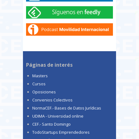
Páginas de interés
Masters
Cursos
Oposiciones
Convenios Colectivos
NormaCEF.- Bases de Datos Jurídicas
UDIMA - Universidad online
CEF.- Santo Domingo
TodoStartups Emprendedores