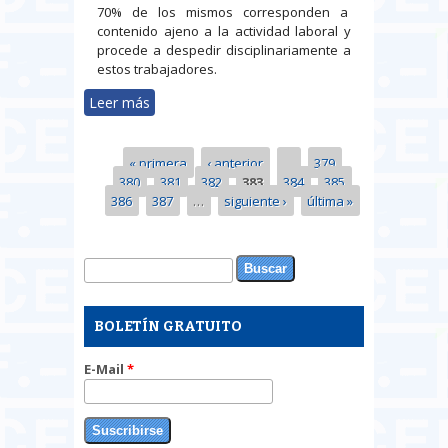
70% de los mismos corresponden a
contenido ajeno a la actividad laboral y
procede a despedir disciplinariamente a
estos trabajadores.
Leer más
sobre Despido disciplinario por
uso abusivo de internet en el
trabajo. ¿Despido procedente o
« primera
‹ anterior
…
379
Páginas
improcedente?. Análisis de ambas
380
381
382
383
384
385
posturas
386
387
…
siguiente ›
última »
Buscar
Formulario de búsqueda
BOLETÍN GRATUITO
E-Mail
*