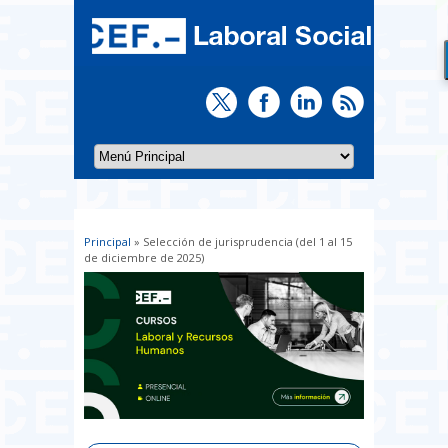
Principal
» Selección de jurisprudencia (del 1 al 15
Usted está aquí
de diciembre de 2025)