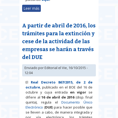
Leer más
sobre Publicado el calendario de
fiestas laborales para 2016
A partir de abril de 2016, los
trámites para la extinción y
cese de la actividad de las
empresas se harán a través
del DUE
Enviado por
Editorial
el Vie, 16/10/2015 -
12:04
El
Real Decreto
867/2015, de 2 de
octubre
, publicado en el BOE del 16 de
octubre y cuya entrada
en vigor
se
difiere al
16 de abril de 2016
(disp. final
quinta), regula el
Documento Único
Electrónico
(
DUE
) para hacer posible que
se lleven a cabo, de manera integrada y
por vía electrónica, los trámites