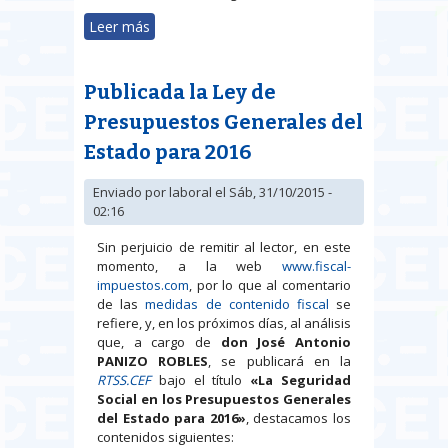
Leer más
sobre El nuevo texto refundido de
la Ley General de la Seguridad
Social (Real Decreto Legislativo
Publicada la Ley de
8/2015, de 30 de octubre):
Objetivos, estructura y contenido
Presupuestos Generales del
Estado para 2016
Enviado por
laboral
el Sáb, 31/10/2015 -
02:16
Sin perjuicio de remitir al lector, en este
momento, a la web
www.fiscal-
impuestos.com
, por lo que al comentario
de las
medidas de contenido fiscal
se
refiere, y, en los próximos días, al análisis
que, a cargo de
don José Antonio
PANIZO ROBLES
, se publicará en la
RTSS.CEF
bajo el título
«La Seguridad
Social en los Presupuestos Generales
del Estado para 2016»
, destacamos los
contenidos siguientes: