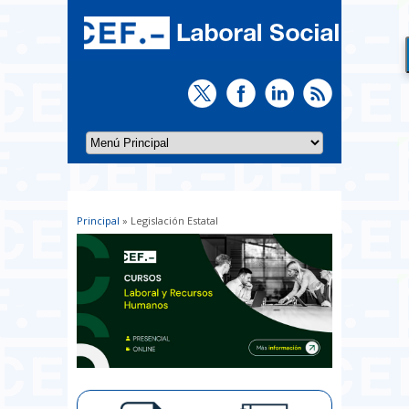
Principal
» Legislación Estatal
Usted está aquí