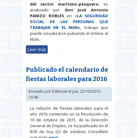
del sector marítimo-pesquero
, es
analizado por
don José Antonio
PANIZO ROBLES
en «
LA SEGURIDAD
SOCIAL DE LAS PERSONAS QUE
TRABAJAN EN EL MAR
»,
trabajo que
puede visualizarse pulsando el enlace al
título.
Leer más
sobre Un nuevo texto legal
regulador de la protección social
de las personas trabajadoras del
Publicado el calendario de
sector marítimo-pesquero: La Ley
47/2015, de 21 de octubre
fiestas laborales para 2016
Enviado por
Editorial
el Jue, 22/10/2015 -
10:46
La relación de fiestas laborales para el
año 2016 contenida en la Resolución de
19 de octubre de 2015, de la Dirección
General de Empleo, se ha publicado en el
BOE de hoy (22 de octubre). Consúltelo
pulsando
aquí
.