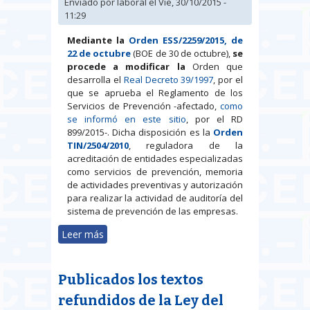
Enviado por
laboral
el Vie, 30/10/2015 -
11:29
Mediante la
Orden ESS/2259/2015, de
22 de octubre
(BOE de 30 de octubre),
se
procede a modificar la
Orden que
desarrolla el
Real Decreto 39/1997
, por el
que se aprueba el Reglamento de los
Servicios de Prevención -afectado,
como
se informó en este sitio
, por el RD
899/2015-. Dicha disposición es la
Orden
TIN/2504/2010
, reguladora de la
acreditación de entidades especializadas
como servicios de prevención, memoria
de actividades preventivas y autorización
para realizar la actividad de auditoría del
sistema de prevención de las empresas.
Leer más
sobre Entidades especializadas
como servicios de prevención:
Último escalón en el proceso de
Publicados los textos
adaptación a la Ley de Garantía
de la Unidad de Mercado
refundidos de la Ley del