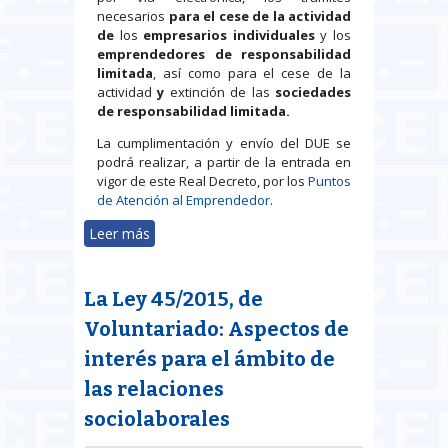
necesarios
para el cese de la actividad
de
los
empresarios individuales
y los
emprendedores de responsabilidad
limitada
, así como para el cese de la
actividad
y
extinción de las
sociedades
de responsabilidad limitada.
La cumplimentación y envío del DUE se
podrá realizar, a partir de la entrada en
vigor de este Real Decreto, por los
Puntos
de Atención al Emprendedor
.
Leer más
sobre A partir de abril de 2016, los
trámites para la extinción y cese
de la actividad de las empresas se
La Ley 45/2015, de
harán a través del DUE
Voluntariado: Aspectos de
interés para el ámbito de
las relaciones
sociolaborales