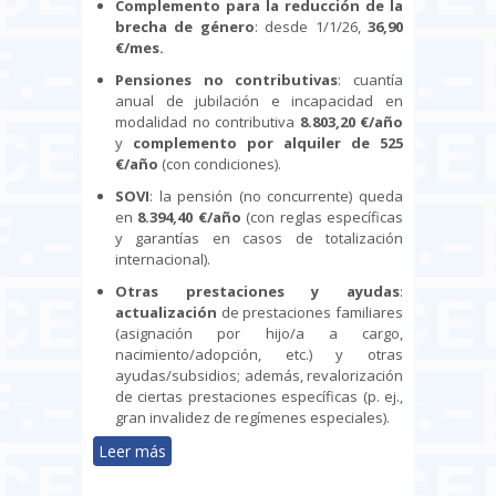
Complemento para la reducción de la
brecha de género
: desde 1/1/26,
36,90
€/mes.
Pensiones no contributivas
: cuantía
anual de jubilación e incapacidad en
modalidad no contributiva
8.803,20 €/año
y
complemento por alquiler de 525
€/año
(con condiciones).
SOVI
: la pensión (no concurrente) queda
en
8.394,40 €/año
(con reglas específicas
y garantías en casos de totalización
internacional).
Otras prestaciones y ayudas
:
actualización
de prestaciones familiares
(asignación por hijo/a a cargo,
nacimiento/adopción, etc.) y otras
ayudas/subsidios; además, revalorización
de ciertas prestaciones específicas (p. ej.,
gran invalidez de regímenes especiales).
Leer más
sobre Publicado el real decreto de
revalorización de pensiones 2026