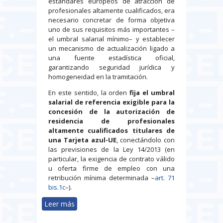
estándares europeos de atracción de
profesionales altamente cualificados, era
necesario concretar de forma objetiva
uno de sus requisitos más importantes –
el umbral salarial mínimo– y establecer
un mecanismo de actualización ligado a
una fuente estadística oficial,
garantizando seguridad jurídica y
homogeneidad en la tramitación.
En este sentido, la orden
fija el umbral
salarial de referencia exigible para la
concesión de la autorización de
residencia de profesionales
altamente cualificados titulares de
una Tarjeta azul-UE
, conectándolo con
las previsiones de la Ley 14/2013 (en
particular, la exigencia de contrato válido
u oferta firme de empleo con una
retribución mínima determinada –
art. 71
bis.1c
–).
Leer más
sobre Tarjeta azul-UE: la Orden
PJC/44/2026 fija el umbral salarial