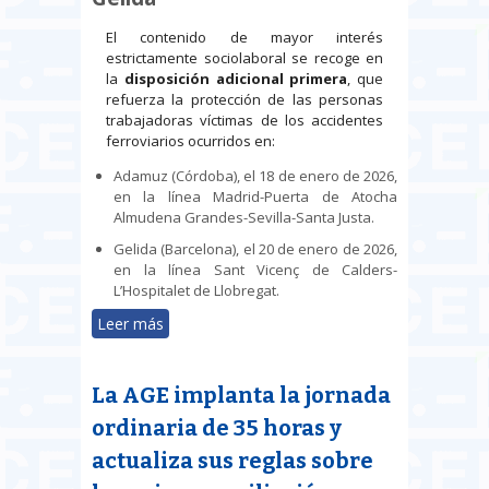
El contenido de mayor interés
estrictamente sociolaboral se recoge en
la
disposición adicional primera
,
que
refuerza la protección de las personas
trabajadoras víctimas de los accidentes
ferroviarios ocurridos en:
Adamuz (Córdoba), el 18 de enero de 2026,
en la línea Madrid-Puerta de Atocha
Almudena Grandes-Sevilla-Santa Justa.
Gelida (Barcelona), el 20 de enero de 2026,
en la línea Sant Vicenç de Calders-
L’Hospitalet de Llobregat.
Leer más
sobre Seguridad Social reforzada
para víctimas de accidentes
ferroviarios y nuevas exenciones
La AGE implanta la jornada
fiscales por emergencias
ordinaria de 35 horas y
actualiza sus reglas sobre