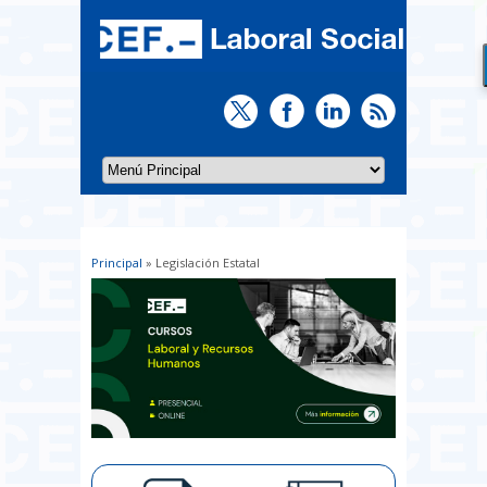
Principal
» Legislación Estatal
Usted está aquí