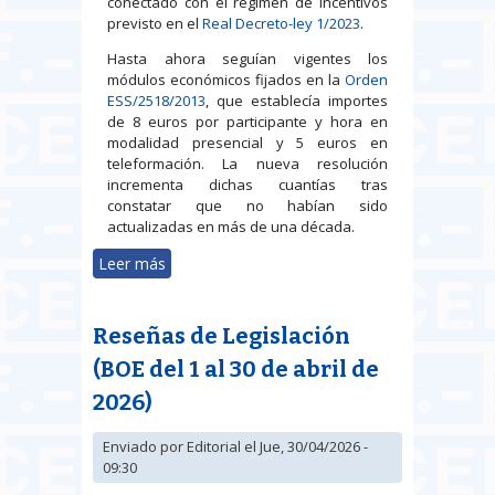
conectado con el régimen de incentivos
previsto en el
Real Decreto-ley 1/2023
.
Hasta ahora seguían vigentes los
módulos económicos fijados en la
Orden
ESS/2518/2013
, que establecía importes
de 8 euros por participante y hora en
modalidad presencial y 5 euros en
teleformación. La nueva resolución
incrementa dichas cuantías tras
constatar que no habían sido
actualizadas en más de una década.
Leer más
sobre Actualizados los módulos
económicos de la formación
vinculada al contrato de
Reseñas de Legislación
formación en alternancia
(BOE del 1 al 30 de abril de
2026)
Enviado por
Editorial
el Jue, 30/04/2026 -
09:30