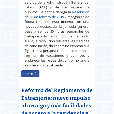
servicio de la Administración General del
Estado (AGE) y de sus organismos
públicos. La norma deroga la
Resolución
de 28 de febrero de 2019
y reorganiza de
forma completa esta materia, con una
novedad destacada: la jornada general
pasa a ser de 35 horas semanales de
trabajo efectivo en cómputo anual. Junto
a ello, la resolución refuerza las medidas
de conciliación, da cobertura expresa a la
figura de la persona cuidadora, ordena el
régimen de vacaciones y permisos y
endurece las reglas de control horario y
seguimiento del absentismo.
Leer más
sobre La AGE implanta la jornada
ordinaria de 35 horas y actualiza
sus reglas sobre horarios,
Reforma del Reglamento de
conciliación y control del tiempo
de trabajo
Extranjería: nuevo impulso
al arraigo y más facilidades
de acceso a la residencia y